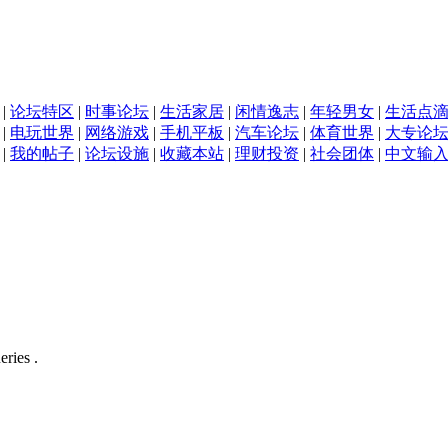
|
论坛特区
|
时事论坛
|
生活家居
|
闲情逸志
|
年轻男女
|
生活点
|
电玩世界
|
网络游戏
|
手机平板
|
汽车论坛
|
体育世界
|
大专论
|
我的帖子
|
论坛设施
|
收藏本站
|
理财投资
|
社会团体
|
中文输
eries .