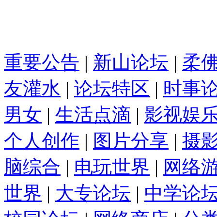
重要公告
|
新山论坛
|
柔
友灌水
|
论坛特区
|
时事
男女
|
生活点滴
|
影视娱
个人创作
|
图片分享
|
摄
脑综合
|
电玩世界
|
网络
世界
|
大专论坛
|
中学论