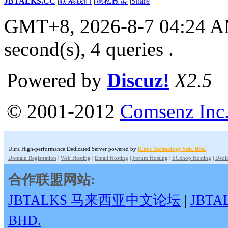
JBTALKS.CC
|
联系我们
|
隐私政策
|
Share
GMT+8, 2026-8-7 04:24 
second(s), 4 queries .
Powered by
Discuz!
X2.5
© 2001-2012
Comsenz Inc
Ultra High-performance Dedicated Server powered by
iCore Technology Sdn. Bhd.
Domain Registration
|
Web Hosting
|
Email Hosting
|
Forum Hosting
|
ECShop Hosting
|
Dedic
合作联盟网站:
JBTALKS 马来西亚中文论坛
|
JBT
BHD.