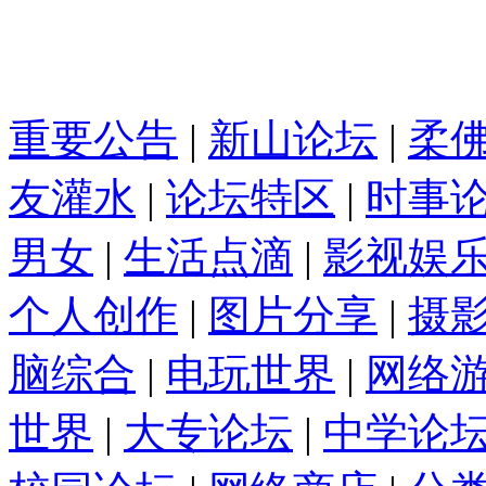
重要公告
|
新山论坛
|
柔
友灌水
|
论坛特区
|
时事
男女
|
生活点滴
|
影视娱
个人创作
|
图片分享
|
摄
脑综合
|
电玩世界
|
网络
世界
|
大专论坛
|
中学论