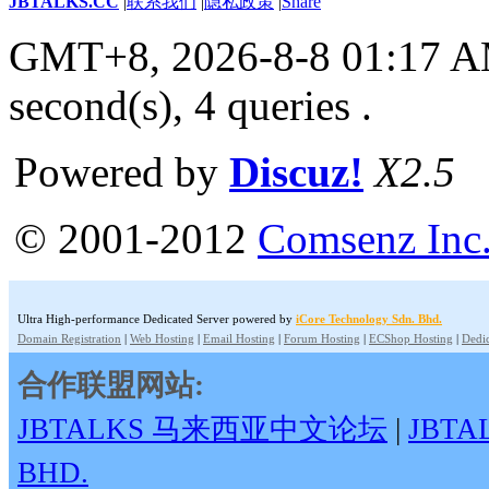
JBTALKS.CC
|
联系我们
|
隐私政策
|
Share
GMT+8, 2026-8-8 01:17 
second(s), 4 queries .
Powered by
Discuz!
X2.5
© 2001-2012
Comsenz Inc
Ultra High-performance Dedicated Server powered by
iCore Technology Sdn. Bhd.
Domain Registration
|
Web Hosting
|
Email Hosting
|
Forum Hosting
|
ECShop Hosting
|
Dedic
合作联盟网站:
JBTALKS 马来西亚中文论坛
|
JBT
BHD.