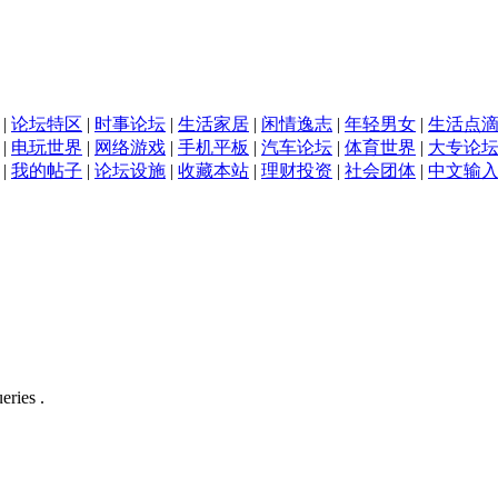
|
论坛特区
|
时事论坛
|
生活家居
|
闲情逸志
|
年轻男女
|
生活点
|
电玩世界
|
网络游戏
|
手机平板
|
汽车论坛
|
体育世界
|
大专论
|
我的帖子
|
论坛设施
|
收藏本站
|
理财投资
|
社会团体
|
中文输
eries .