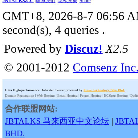
JBTALKS.CC
|
联系我们
|
隐私政策
|
Share
GMT+8, 2026-8-7 06:56 
second(s), 4 queries .
Powered by
Discuz!
X2.5
© 2001-2012
Comsenz Inc
Ultra High-performance Dedicated Server powered by
iCore Technology Sdn. Bhd.
Domain Registration
|
Web Hosting
|
Email Hosting
|
Forum Hosting
|
ECShop Hosting
|
Dedic
合作联盟网站:
JBTALKS 马来西亚中文论坛
|
JBT
BHD.