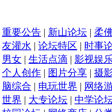
重要公告
|
新山论坛
|
柔
友灌水
|
论坛特区
|
时事
男女
|
生活点滴
|
影视娱
个人创作
|
图片分享
|
摄
脑综合
|
电玩世界
|
网络
世界
|
大专论坛
|
中学论