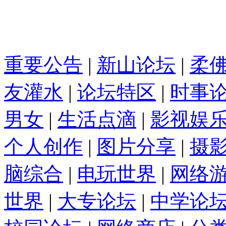
重要公告
|
新山论坛
|
柔
友灌水
|
论坛特区
|
时事
男女
|
生活点滴
|
影视娱
个人创作
|
图片分享
|
摄
脑综合
|
电玩世界
|
网络
世界
|
大专论坛
|
中学论