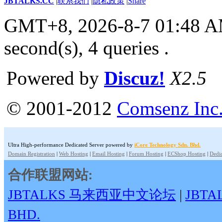
JBTALKS.CC
|
联系我们
|
隐私政策
|
Share
GMT+8, 2026-8-7 01:48 
second(s), 4 queries .
Powered by
Discuz!
X2.5
© 2001-2012
Comsenz Inc
Ultra High-performance Dedicated Server powered by
iCore Technology Sdn. Bhd.
Domain Registration
|
Web Hosting
|
Email Hosting
|
Forum Hosting
|
ECShop Hosting
|
Dedic
合作联盟网站:
JBTALKS 马来西亚中文论坛
|
JBT
BHD.