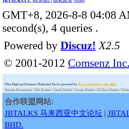
JBTALKS.CC
|
联系我们
|
隐私政策
|
Share
GMT+8, 2026-8-8 04:08 
second(s), 4 queries .
Powered by
Discuz!
X2.5
© 2001-2012
Comsenz Inc
Ultra High-performance Dedicated Server powered by
iCore Technology Sdn. Bhd.
Domain Registration
|
Web Hosting
|
Email Hosting
|
Forum Hosting
|
ECShop Hosting
|
Dedic
合作联盟网站:
JBTALKS 马来西亚中文论坛
|
JBT
BHD.