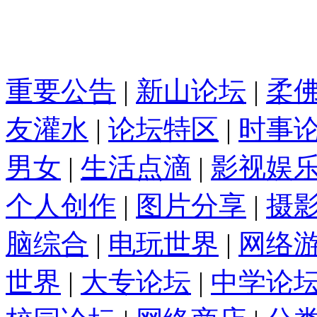
重要公告
|
新山论坛
|
柔
友灌水
|
论坛特区
|
时事
男女
|
生活点滴
|
影视娱
个人创作
|
图片分享
|
摄
脑综合
|
电玩世界
|
网络
世界
|
大专论坛
|
中学论