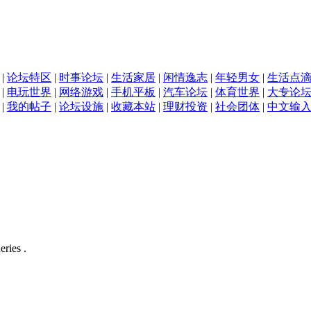
|
论坛特区
|
时事论坛
|
生活家居
|
闲情逸志
|
年轻男女
|
生活点
|
电玩世界
|
网络游戏
|
手机平板
|
汽车论坛
|
体育世界
|
大专论
|
我的帖子
|
论坛设施
|
收藏本站
|
理财投资
|
社会团体
|
中文输
eries .