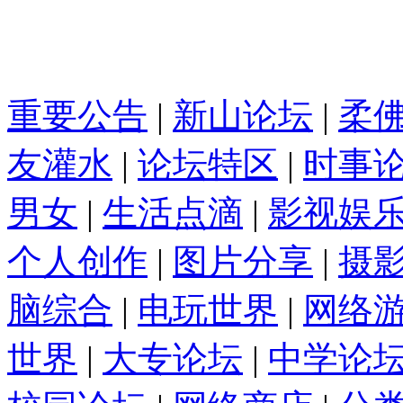
重要公告
|
新山论坛
|
柔
友灌水
|
论坛特区
|
时事
男女
|
生活点滴
|
影视娱
个人创作
|
图片分享
|
摄
脑综合
|
电玩世界
|
网络
世界
|
大专论坛
|
中学论