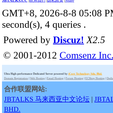
JBTALKS.CC
|
联系我们
|
隐私政策
|
Share
GMT+8, 2026-8-8 05:08 
second(s), 4 queries .
Powered by
Discuz!
X2.5
© 2001-2012
Comsenz Inc
Ultra High-performance Dedicated Server powered by
iCore Technology Sdn. Bhd.
Domain Registration
|
Web Hosting
|
Email Hosting
|
Forum Hosting
|
ECShop Hosting
|
Dedic
合作联盟网站:
JBTALKS 马来西亚中文论坛
|
JBT
BHD.