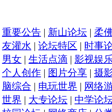
重要公告
|
新山论坛
|
柔
友灌水
|
论坛特区
|
时事
男女
|
生活点滴
|
影视娱
个人创作
|
图片分享
|
摄
脑综合
|
电玩世界
|
网络
世界
|
大专论坛
|
中学论