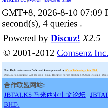
JBTALKS.CC
|
联系我们
|
隐私政策
|
Share
GMT+8, 2026-8-10 07:09
second(s), 4 queries .
Powered by
Discuz!
X2.5
© 2001-2012
Comsenz Inc
Ultra High-performance Dedicated Server powered by
iCore Technology Sdn. Bhd.
Domain Registration
|
Web Hosting
|
Email Hosting
|
Forum Hosting
|
ECShop Hosting
|
Dedic
合作联盟网站:
JBTALKS 马来西亚中文论坛
|
JBT
BHD.