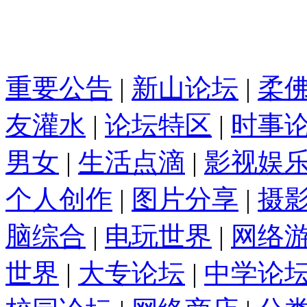
重要公告
|
新山论坛
|
柔
友灌水
|
论坛特区
|
时事
男女
|
生活点滴
|
影视娱
个人创作
|
图片分享
|
摄
脑综合
|
电玩世界
|
网络
世界
|
大专论坛
|
中学论