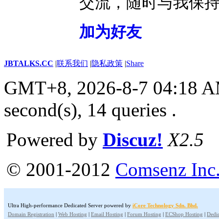
交流，随时与我保
加为好友
JBTALKS.CC
|
联系我们
|
隐私政策
|
Share
GMT+8, 2026-8-7 04:18 
second(s), 14 queries .
Powered by
Discuz!
X2.5
© 2001-2012
Comsenz Inc
Ultra High-performance Dedicated Server powered by
iCore Technology Sdn. Bhd.
Domain Registration
|
Web Hosting
|
Email Hosting
|
Forum Hosting
|
ECShop Hosting
|
Dedic