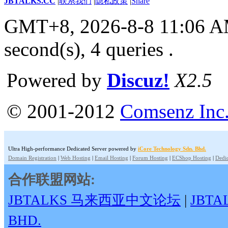
JBTALKS.CC
|
联系我们
|
隐私政策
|
Share
GMT+8, 2026-8-8 11:06 
second(s), 4 queries .
Powered by
Discuz!
X2.5
© 2001-2012
Comsenz Inc
Ultra High-performance Dedicated Server powered by
iCore Technology Sdn. Bhd.
Domain Registration
|
Web Hosting
|
Email Hosting
|
Forum Hosting
|
ECShop Hosting
|
Dedic
合作联盟网站:
JBTALKS 马来西亚中文论坛
|
JBT
BHD.