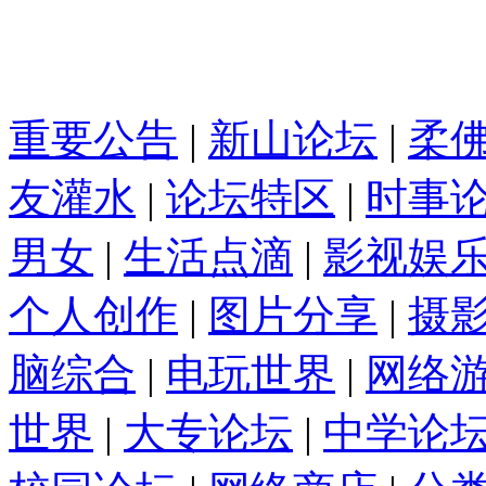
重要公告
|
新山论坛
|
柔
友灌水
|
论坛特区
|
时事
男女
|
生活点滴
|
影视娱
个人创作
|
图片分享
|
摄
脑综合
|
电玩世界
|
网络
世界
|
大专论坛
|
中学论