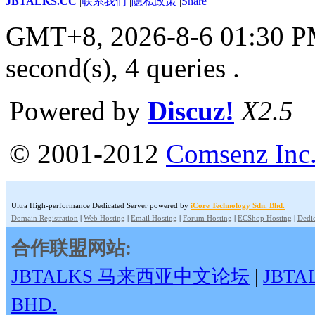
JBTALKS.CC
|
联系我们
|
隐私政策
|
Share
GMT+8, 2026-8-6 01:30 
second(s), 4 queries .
Powered by
Discuz!
X2.5
© 2001-2012
Comsenz Inc
Ultra High-performance Dedicated Server powered by
iCore Technology Sdn. Bhd.
Domain Registration
|
Web Hosting
|
Email Hosting
|
Forum Hosting
|
ECShop Hosting
|
Dedic
合作联盟网站:
JBTALKS 马来西亚中文论坛
|
JBT
BHD.