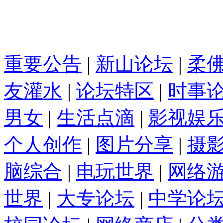
重要公告
|
新山论坛
|
柔
友灌水
|
论坛特区
|
时事
男女
|
生活点滴
|
影视娱
个人创作
|
图片分享
|
摄
脑综合
|
电玩世界
|
网络
世界
|
大专论坛
|
中学论