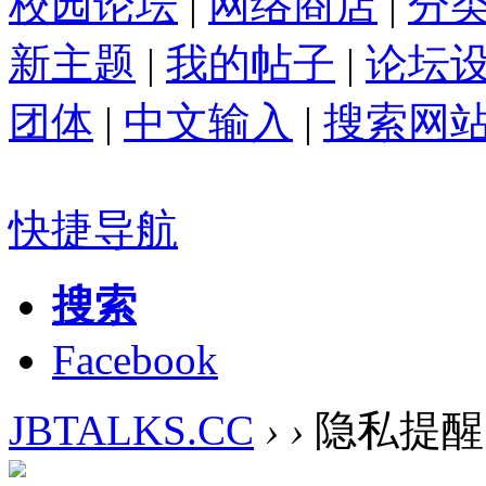
校园论坛
|
网络商店
|
分
新主题
|
我的帖子
|
论坛
团体
|
中文输入
|
搜索网
快捷导航
搜索
Facebook
JBTALKS.CC
›
›
隐私提醒