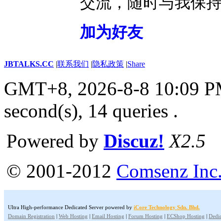
交流，随时与我保
加为好友
JBTALKS.CC
|
联系我们
|
隐私政策
|
Share
GMT+8, 2026-8-8 10:09 
second(s), 14 queries .
Powered by
Discuz!
X2.5
© 2001-2012
Comsenz Inc
Ultra High-performance Dedicated Server powered by
iCore Technology Sdn. Bhd.
Domain Registration
|
Web Hosting
|
Email Hosting
|
Forum Hosting
|
ECShop Hosting
|
Dedic