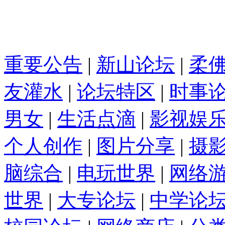
重要公告
|
新山论坛
|
柔
友灌水
|
论坛特区
|
时事
男女
|
生活点滴
|
影视娱
个人创作
|
图片分享
|
摄
脑综合
|
电玩世界
|
网络
世界
|
大专论坛
|
中学论