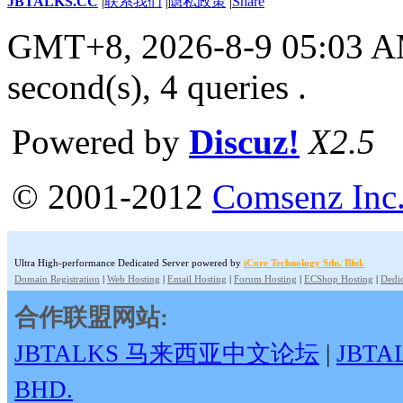
JBTALKS.CC
|
联系我们
|
隐私政策
|
Share
GMT+8, 2026-8-9 05:03 
second(s), 4 queries .
Powered by
Discuz!
X2.5
© 2001-2012
Comsenz Inc
Ultra High-performance Dedicated Server powered by
iCore Technology Sdn. Bhd.
Domain Registration
|
Web Hosting
|
Email Hosting
|
Forum Hosting
|
ECShop Hosting
|
Dedic
合作联盟网站:
JBTALKS 马来西亚中文论坛
|
JBT
BHD.