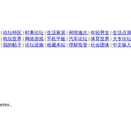
|
论坛特区
|
时事论坛
|
生活家居
|
闲情逸志
|
年轻男女
|
生活点
|
电玩世界
|
网络游戏
|
手机平板
|
汽车论坛
|
体育世界
|
大专论
|
我的帖子
|
论坛设施
|
收藏本站
|
理财投资
|
社会团体
|
中文输
eries .