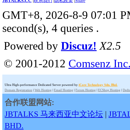
JBTALKS.CC
|
联系我们
|
隐私政策
|
Share
GMT+8, 2026-8-9 07:01 
second(s), 4 queries .
Powered by
Discuz!
X2.5
© 2001-2012
Comsenz Inc
Ultra High-performance Dedicated Server powered by
iCore Technology Sdn. Bhd.
Domain Registration
|
Web Hosting
|
Email Hosting
|
Forum Hosting
|
ECShop Hosting
|
Dedic
合作联盟网站:
JBTALKS 马来西亚中文论坛
|
JBT
BHD.