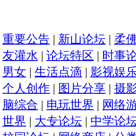
重要公告
|
新山论坛
|
柔
友灌水
|
论坛特区
|
时事
男女
|
生活点滴
|
影视娱
个人创作
|
图片分享
|
摄
脑综合
|
电玩世界
|
网络
世界
|
大专论坛
|
中学论