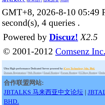
JBTALKS.CC
|
联系我们
|
隐私政策
|
Share
GMT+8, 2026-8-10 05:49
second(s), 4 queries .
Powered by
Discuz!
X2.5
© 2001-2012
Comsenz Inc
Ultra High-performance Dedicated Server powered by
iCore Technology Sdn. Bhd.
Domain Registration
|
Web Hosting
|
Email Hosting
|
Forum Hosting
|
ECShop Hosting
|
Dedic
合作联盟网站:
JBTALKS 马来西亚中文论坛
|
JBT
BHD.