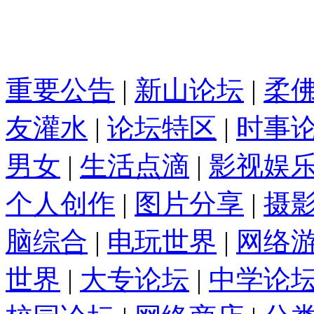
重要公告
|
新山论坛
|
柔
友灌水
|
论坛特区
|
时事
男女
|
生活点滴
|
影视娱
个人创作
|
图片分享
|
摄
脑综合
|
电玩世界
|
网络
世界
|
大专论坛
|
中学论