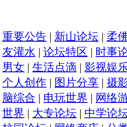
重要公告
|
新山论坛
|
柔
友灌水
|
论坛特区
|
时事
男女
|
生活点滴
|
影视娱
个人创作
|
图片分享
|
摄
脑综合
|
电玩世界
|
网络
世界
|
大专论坛
|
中学论