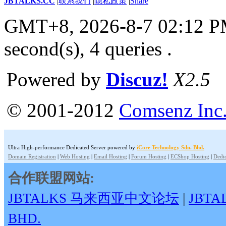
JBTALKS.CC
|
联系我们
|
隐私政策
|
Share
GMT+8, 2026-8-7 02:12 
second(s), 4 queries .
Powered by
Discuz!
X2.5
© 2001-2012
Comsenz Inc
Ultra High-performance Dedicated Server powered by
iCore Technology Sdn. Bhd.
Domain Registration
|
Web Hosting
|
Email Hosting
|
Forum Hosting
|
ECShop Hosting
|
Dedic
合作联盟网站:
JBTALKS 马来西亚中文论坛
|
JBT
BHD.