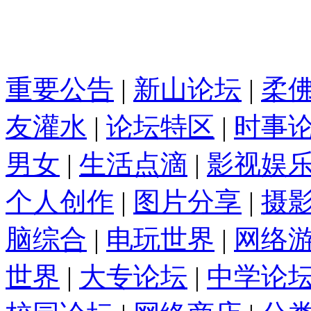
重要公告
|
新山论坛
|
柔
友灌水
|
论坛特区
|
时事
男女
|
生活点滴
|
影视娱
个人创作
|
图片分享
|
摄
脑综合
|
电玩世界
|
网络
世界
|
大专论坛
|
中学论