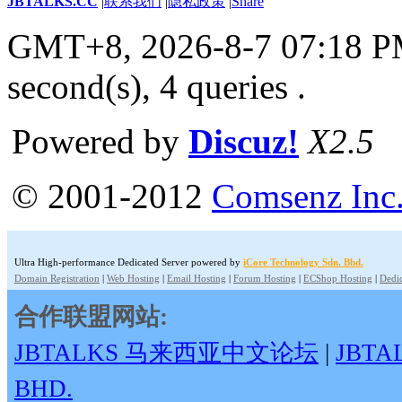
JBTALKS.CC
|
联系我们
|
隐私政策
|
Share
GMT+8, 2026-8-7 07:18 
second(s), 4 queries .
Powered by
Discuz!
X2.5
© 2001-2012
Comsenz Inc
Ultra High-performance Dedicated Server powered by
iCore Technology Sdn. Bhd.
Domain Registration
|
Web Hosting
|
Email Hosting
|
Forum Hosting
|
ECShop Hosting
|
Dedic
合作联盟网站:
JBTALKS 马来西亚中文论坛
|
JBT
BHD.