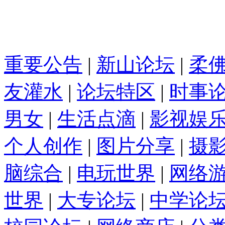
重要公告
|
新山论坛
|
柔
友灌水
|
论坛特区
|
时事
男女
|
生活点滴
|
影视娱
个人创作
|
图片分享
|
摄
脑综合
|
电玩世界
|
网络
世界
|
大专论坛
|
中学论