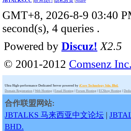
JBTALKS.CC
|
联系我们
|
隐私政策
|
Share
GMT+8, 2026-8-9 03:40 
second(s), 4 queries .
Powered by
Discuz!
X2.5
© 2001-2012
Comsenz Inc
Ultra High-performance Dedicated Server powered by
iCore Technology Sdn. Bhd.
Domain Registration
|
Web Hosting
|
Email Hosting
|
Forum Hosting
|
ECShop Hosting
|
Dedic
合作联盟网站:
JBTALKS 马来西亚中文论坛
|
JBT
BHD.