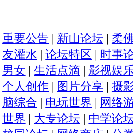
重要公告
|
新山论坛
|
柔
友灌水
|
论坛特区
|
时事
男女
|
生活点滴
|
影视娱
个人创作
|
图片分享
|
摄
脑综合
|
电玩世界
|
网络
世界
|
大专论坛
|
中学论