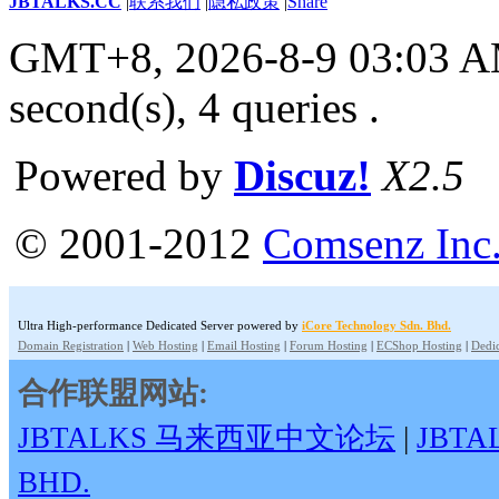
JBTALKS.CC
|
联系我们
|
隐私政策
|
Share
GMT+8, 2026-8-9 03:03 
second(s), 4 queries .
Powered by
Discuz!
X2.5
© 2001-2012
Comsenz Inc
Ultra High-performance Dedicated Server powered by
iCore Technology Sdn. Bhd.
Domain Registration
|
Web Hosting
|
Email Hosting
|
Forum Hosting
|
ECShop Hosting
|
Dedic
合作联盟网站:
JBTALKS 马来西亚中文论坛
|
JBT
BHD.