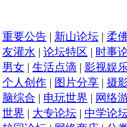
重要公告
|
新山论坛
|
柔
友灌水
|
论坛特区
|
时事
男女
|
生活点滴
|
影视娱
个人创作
|
图片分享
|
摄
脑综合
|
电玩世界
|
网络
世界
|
大专论坛
|
中学论