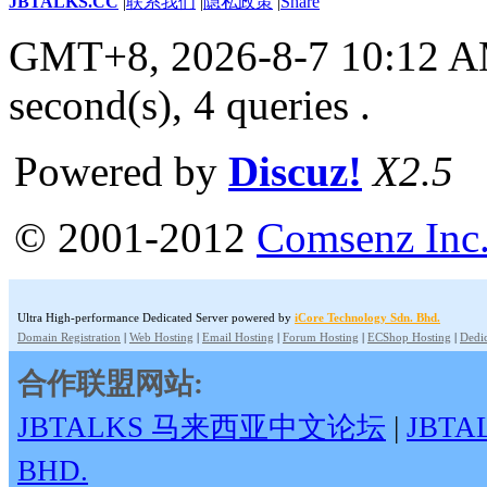
JBTALKS.CC
|
联系我们
|
隐私政策
|
Share
GMT+8, 2026-8-7 10:12 
second(s), 4 queries .
Powered by
Discuz!
X2.5
© 2001-2012
Comsenz Inc
Ultra High-performance Dedicated Server powered by
iCore Technology Sdn. Bhd.
Domain Registration
|
Web Hosting
|
Email Hosting
|
Forum Hosting
|
ECShop Hosting
|
Dedic
合作联盟网站:
JBTALKS 马来西亚中文论坛
|
JBT
BHD.