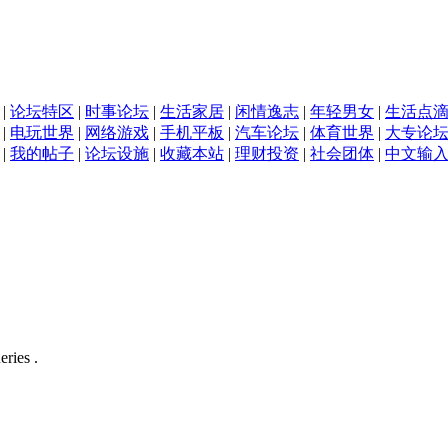
|
论坛特区
|
时事论坛
|
生活家居
|
闲情逸志
|
年轻男女
|
生活点
|
电玩世界
|
网络游戏
|
手机平板
|
汽车论坛
|
体育世界
|
大专论
|
我的帖子
|
论坛设施
|
收藏本站
|
理财投资
|
社会团体
|
中文输
eries .