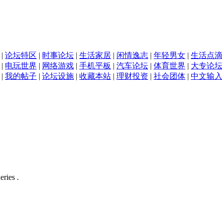
|
论坛特区
|
时事论坛
|
生活家居
|
闲情逸志
|
年轻男女
|
生活点
|
电玩世界
|
网络游戏
|
手机平板
|
汽车论坛
|
体育世界
|
大专论
|
我的帖子
|
论坛设施
|
收藏本站
|
理财投资
|
社会团体
|
中文输
eries .