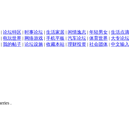
|
论坛特区
|
时事论坛
|
生活家居
|
闲情逸志
|
年轻男女
|
生活点
|
电玩世界
|
网络游戏
|
手机平板
|
汽车论坛
|
体育世界
|
大专论
|
我的帖子
|
论坛设施
|
收藏本站
|
理财投资
|
社会团体
|
中文输
eries .