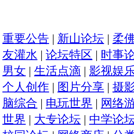
重要公告
|
新山论坛
|
柔
友灌水
|
论坛特区
|
时事
男女
|
生活点滴
|
影视娱
个人创作
|
图片分享
|
摄
脑综合
|
电玩世界
|
网络
世界
|
大专论坛
|
中学论