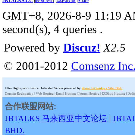
JBTALKS.CC
|
联系我们
|
隐私政策
|
Share
GMT+8, 2026-8-9 11:19 
second(s), 4 queries .
Powered by
Discuz!
X2.5
© 2001-2012
Comsenz Inc
Ultra High-performance Dedicated Server powered by
iCore Technology Sdn. Bhd.
Domain Registration
|
Web Hosting
|
Email Hosting
|
Forum Hosting
|
ECShop Hosting
|
Dedic
合作联盟网站:
JBTALKS 马来西亚中文论坛
|
JBT
BHD.