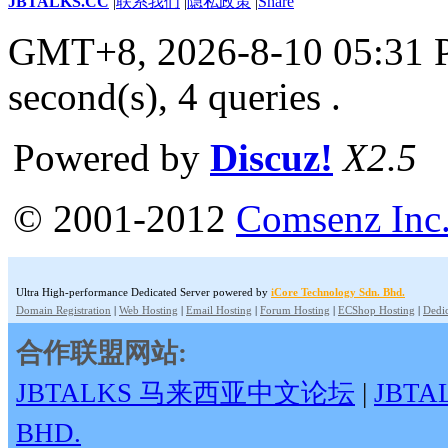
JBTALKS.CC
|
联系我们
|
隐私政策
|
Share
GMT+8, 2026-8-10 05:31
second(s), 4 queries .
Powered by
Discuz!
X2.5
© 2001-2012
Comsenz Inc
Ultra High-performance Dedicated Server powered by
iCore Technology Sdn. Bhd.
Domain Registration
|
Web Hosting
|
Email Hosting
|
Forum Hosting
|
ECShop Hosting
|
Dedic
合作联盟网站:
JBTALKS 马来西亚中文论坛
|
JBT
BHD.