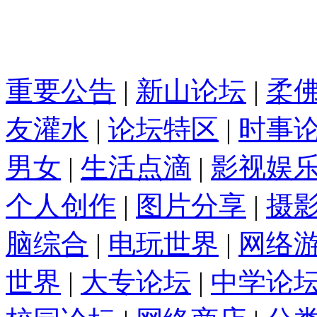
重要公告
|
新山论坛
|
柔
友灌水
|
论坛特区
|
时事
男女
|
生活点滴
|
影视娱
个人创作
|
图片分享
|
摄
脑综合
|
电玩世界
|
网络
世界
|
大专论坛
|
中学论