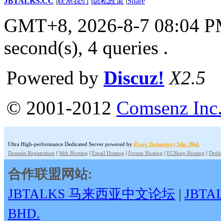
JBTALKS.CC
|
联系我们
|
隐私政策
|
Share
GMT+8, 2026-8-7 08:04 
second(s), 4 queries .
Powered by
Discuz!
X2.5
© 2001-2012
Comsenz Inc
Ultra High-performance Dedicated Server powered by
iCore Technology Sdn. Bhd.
Domain Registration
|
Web Hosting
|
Email Hosting
|
Forum Hosting
|
ECShop Hosting
|
Dedic
合作联盟网站:
JBTALKS 马来西亚中文论坛
|
JBT
BHD.