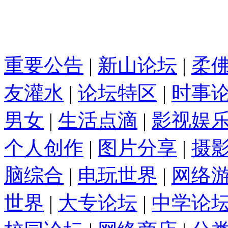
重要公告
|
新山论坛
|
柔
友灌水
|
论坛特区
|
时事
男女
|
生活点滴
|
影视娱
个人创作
|
图片分享
|
摄
脑综合
|
电玩世界
|
网络
世界
|
大专论坛
|
中学论