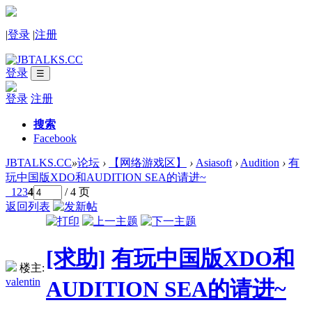
|
登录
|
注册
登录
☰
登录
注册
搜索
Facebook
JBTALKS.CC
»
论坛
›
【网络游戏区】
›
Asiasoft
›
Audition
›
有
玩中国版XDO和AUDITION SEA的请进~
1
2
3
4
/ 4 页
返回列表
[求助]
有玩中国版XDO和
楼主:
valentin
AUDITION SEA的请进~