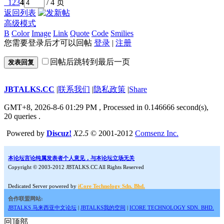
1
2
3
4
/ 4 页
返回列表
高级模式
B
Color
Image
Link
Quote
Code
Smilies
您需要登录后才可以回帖
登录
|
注册
回帖后跳转到最后一页
发表回复
JBTALKS.CC
|
联系我们
|
隐私政策
|
Share
GMT+8, 2026-8-6 01:29 PM
, Processed in 0.146666 second(s),
20 queries .
Powered by
Discuz!
X2.5
© 2001-2012
Comsenz Inc.
本论坛言论纯属发表者个人意见，与本论坛立场无关
Copyright © 2003-2012 JBTALKS.CC All Rights Reserved
Dedicated Server powered by
iCore Technology Sdn. Bhd.
合作联盟网站:
JBTALKS 马来西亚中文论坛
|
JBTALKS我的空间
|
ICORE TECHNOLOGY SDN. BHD.
回顶部