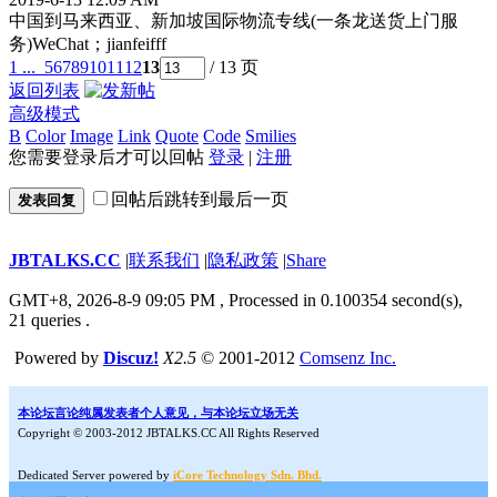
中国到马来西亚、新加坡国际物流专线(一条龙送货上门服
务)WeChat；jianfeifff
1 ...
5
6
7
8
9
10
11
12
13
/ 13 页
返回列表
高级模式
B
Color
Image
Link
Quote
Code
Smilies
您需要登录后才可以回帖
登录
|
注册
回帖后跳转到最后一页
发表回复
JBTALKS.CC
|
联系我们
|
隐私政策
|
Share
GMT+8, 2026-8-9 09:05 PM
, Processed in 0.100354 second(s),
21 queries .
Powered by
Discuz!
X2.5
© 2001-2012
Comsenz Inc.
本论坛言论纯属发表者个人意见，与本论坛立场无关
Copyright © 2003-2012 JBTALKS.CC All Rights Reserved
Dedicated Server powered by
iCore Technology Sdn. Bhd.