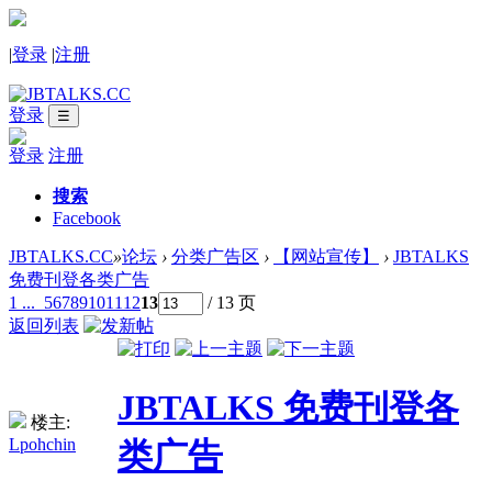
|
登录
|
注册
登录
☰
登录
注册
搜索
Facebook
JBTALKS.CC
»
论坛
›
分类广告区
›
【网站宣传】
›
JBTALKS
免费刊登各类广告
1 ...
5
6
7
8
9
10
11
12
13
/ 13 页
返回列表
JBTALKS 免费刊登各
楼主:
Lpohchin
类广告