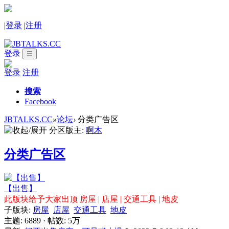
|
登录
|
注册
登录
☰
登录
注册
搜索
Facebook
JBTALKS.CC
»
论坛
›
分类广告区
分区版主:
啊木
分类广告区
【出售】
此版块给予大家出顶 房屋 | 店屋 | 交通工具 | 地皮
子版块:
房屋
店屋
交通工具
地皮
主题: 6889
·
帖数:
5万