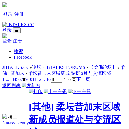
|
登录
|
注册
登录
☰
登录
注册
搜索
Facebook
JBTALKS.CC
»
论坛
›
JBTALKS FORUMS
›
【柔佛论坛】
›
柔
佛 - 昔加末
›
柔坛昔加末区域新成员报道处与交流区域
1 ...
3
4
5
6
7
8
9
10
11
12
... 16
/ 16 页
下一页
返回列表
[其他]
柔坛昔加末区域
新成员报道处与交流区
楼主:
fantasy_kenny