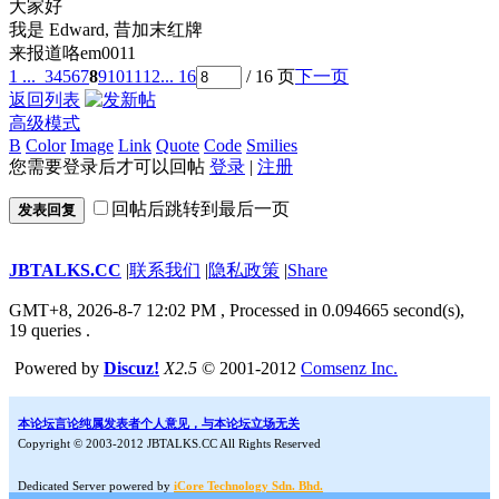
大家好
我是 Edward, 昔加末红牌
来报道咯em0011
1 ...
3
4
5
6
7
8
9
10
11
12
... 16
/ 16 页
下一页
返回列表
高级模式
B
Color
Image
Link
Quote
Code
Smilies
您需要登录后才可以回帖
登录
|
注册
回帖后跳转到最后一页
发表回复
JBTALKS.CC
|
联系我们
|
隐私政策
|
Share
GMT+8, 2026-8-7 12:02 PM
, Processed in 0.094665 second(s),
19 queries .
Powered by
Discuz!
X2.5
© 2001-2012
Comsenz Inc.
本论坛言论纯属发表者个人意见，与本论坛立场无关
Copyright © 2003-2012 JBTALKS.CC All Rights Reserved
Dedicated Server powered by
iCore Technology Sdn. Bhd.