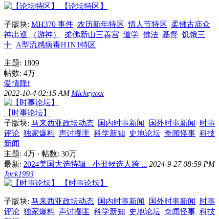
【论坛特区】
子版块:
MH370 事件
农历新年特区
情人节特区
柔佛古庙众
神出巡 （游神）
柔佛新山三善宫
道学
佛法
基督
饥饿三
十
A型流感病毒H1N1特区
主题: 1809
帖数:
4万
爱情降!
2022-10-4 02:15 AM
Mickeyxxx
【时事论坛】
子版块:
马来西亚政坛动态
国内时事新闻
国外时事新闻
时事
评论
独家爆料
声讨攫匪
科学新知
史地论坛
奇闻怪事
科技
新闻
主题:
4万
·
帖数:
30万
最新:
2024美国大选特辑 - 小丑候选人跨 ...
2024-9-27 08:59 PM
Jack1993
【时事论坛】
子版块:
马来西亚政坛动态
国内时事新闻
国外时事新闻
时事
评论
独家爆料
声讨攫匪
科学新知
史地论坛
奇闻怪事
科技