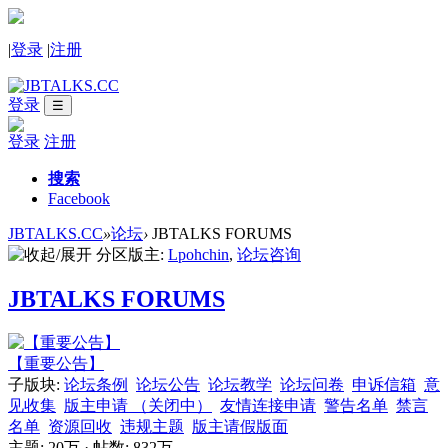
|
登录
|
注册
登录
☰
登录
注册
搜索
Facebook
JBTALKS.CC
»
论坛
›
JBTALKS FORUMS
分区版主:
Lpohchin
,
论坛咨询
JBTALKS FORUMS
【重要公告】
子版块:
论坛条例
论坛公告
论坛教学
论坛问卷
申诉信箱
意
见收集
版主申请 （关闭中）
友情连接申请
警告名单
禁言
名单
资源回收
违规主题
版主请假版面
主题:
20万
·
帖数:
832万