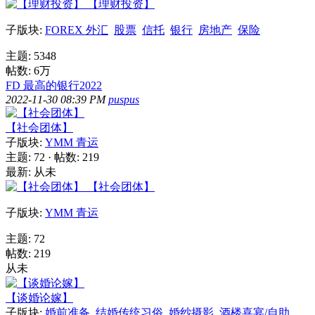
【理财投资】
子版块:
FOREX 外汇
股票
信托
银行
房地产
保险
主题: 5348
帖数:
6万
FD 最高的银行2022
2022-11-30 08:39 PM
puspus
【社会团体】
子版块:
YMM 青运
主题: 72
·
帖数: 219
最新: 从未
【社会团体】
子版块:
YMM 青运
主题: 72
帖数: 219
从未
【谈婚论嫁】
子版块:
婚前准备
结婚传统习俗
婚纱摄影
酒楼喜宴/自助