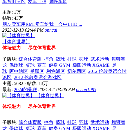
车音响专区
爱车自拍
嚤哆车族
主题:
1万
帖数:
43万
朋友卖车用RM1卖车给我，会中LHD ...
2023-12-13 02:44 PM
onncai
【体育世界】
体坛魅力 尽在体育世界
子版块:
综合体育版
摔角
籃球
排球
羽球
武术运动
舞狮舞
龙
保龄球
桌球
赛车
健身 GYM
极限运动 XGAME
足
球
阿申纳区
曼联区
利物浦区
切尔西区
2012 伦敦奥运会讨
论区
2012 伦敦奥运会游戏区
主题: 5682
·
帖数:
13万
最新:
2024的曼联
2024-4-1 03:06 PM
oceon1985
【体育世界】
体坛魅力 尽在体育世界
子版块:
综合体育版
摔角
籃球
排球
羽球
武术运动
舞狮舞
龙
保龄球
桌球
赛车
健身 GYM
极限运动 XGAME
足