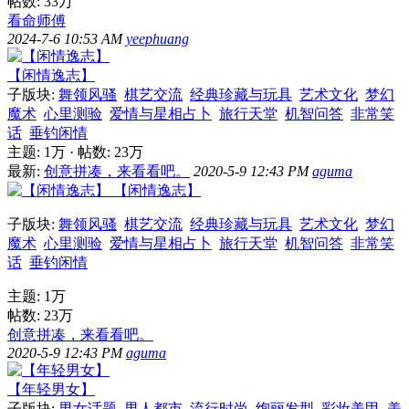
帖数:
33万
看命师傅
2024-7-6 10:53 AM
yeephuang
【闲情逸志】
子版块:
舞领风骚
棋艺交流
经典珍藏与玩具
艺术文化
梦幻
魔术
心里测验
爱情与星相占卜
旅行天堂
机智问答
非常笑
话
垂钓闲情
主题:
1万
·
帖数:
23万
最新:
创意拼凑，来看看吧。
2020-5-9 12:43 PM
aguma
【闲情逸志】
子版块:
舞领风骚
棋艺交流
经典珍藏与玩具
艺术文化
梦幻
魔术
心里测验
爱情与星相占卜
旅行天堂
机智问答
非常笑
话
垂钓闲情
主题:
1万
帖数:
23万
创意拼凑，来看看吧。
2020-5-9 12:43 PM
aguma
【年轻男女】
子版块:
男女话题
男人都市
流行时尚
绚丽发型
彩妆美甲
美