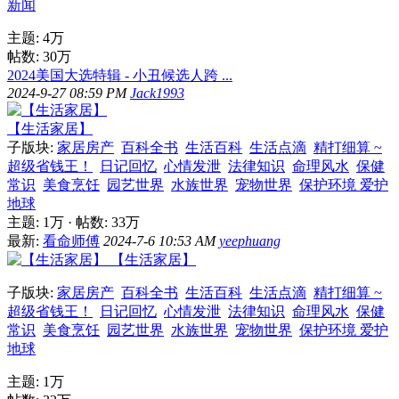
新闻
主题:
4万
帖数:
30万
2024美国大选特辑 - 小丑候选人跨 ...
2024-9-27 08:59 PM
Jack1993
【生活家居】
子版块:
家居房产
百科全书
生活百科
生活点滴
精打细算 ~
超级省钱王！
日记回忆
心情发泄
法律知识
命理风水
保健
常识
美食烹饪
园艺世界
水族世界
宠物世界
保护环境 爱护
地球
主题:
1万
·
帖数:
33万
最新:
看命师傅
2024-7-6 10:53 AM
yeephuang
【生活家居】
子版块:
家居房产
百科全书
生活百科
生活点滴
精打细算 ~
超级省钱王！
日记回忆
心情发泄
法律知识
命理风水
保健
常识
美食烹饪
园艺世界
水族世界
宠物世界
保护环境 爱护
地球
主题:
1万