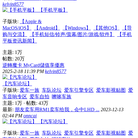
kelvin8577
【手机平板】
子版块:
【Apple &
MacOS/iOS】
【Android】
【Windows】
【其他OS】
【导
购与交流】
【手机短信/铃声/萤幕/图片/游戏/软件】
【手机
平板资讯新闻】
主题:
1万
帖数:
20万
逆轉魔卡 MyCard儲值享優惠
2025-2-18 11:39 PM
kelvin8577
【汽车论坛】
子版块:
爱车一族
车队论坛
爱车引擎专区
爱车影视贴图
爱
车音响专区
爱车自拍
嚤哆车族
主题:
1万
·
帖数:
43万
最新:
朋友卖车用RM1卖车给我，会中LHD ...
2023-12-13
02:44 PM
onncai
【汽车论坛】
子版块:
爱车一族
车队论坛
爱车引擎专区
爱车影视贴图
爱