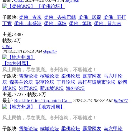
最新:
C&L
2024-4-20 03:44 PM
skynike
【柔佛论坛】
子版块:
柔佛 - 古来
柔佛 - 峇株巴轄
柔佛 - 居銮
柔佛 - 哥打
丁宜
柔佛 - 丰盛港
柔佛 - 麻坡
柔佛 - 笨珍
柔佛 - 昔加末
主题: 4887
帖数:
4万
C&L
2024-4-20 03:44 PM
skynike
【地方州属】
风土民情，尽在眼底。各州咨询，不容错过！
子版块:
雪隆论坛
槟城论坛
柔佛论坛
霹雳网友
马六甲论
坛
森美兰论坛
彭亨论坛
丁丹论坛
吉打与玻璃市论坛
砂朥
越论坛
沙巴论坛
新加坡论坛
海外论坛
主题: 7727
·
帖数:
8万
最新:
Real-life Girls Top-notch Сa ...
2024-2-14 08:23 AM
faifai77
【地方州属】
风土民情，尽在眼底。各州咨询，不容错过！
子版块:
雪隆论坛
槟城论坛
柔佛论坛
霹雳网友
马六甲论