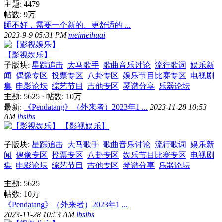
主题: 4479
帖数:
9万
睡不好，需要一个新的、更舒适的 ...
2023-9-9 05:31 PM
meimeihuai
【影视娱乐】
子版块:
星踪追击
大马歌手
歌曲音乐讨论
流行歌词
娱乐新
闻
偶像专区
投票专区
八卦专区
娱乐节目比赛专区
电视剧
集
电影论坛
综艺节目
吉他专区
琴谱分享
乐器论坛
主题: 5625
·
帖数:
10万
最新:
《Pendatang》（外来者）2023年1 ...
2023-11-28 10:53
AM
lbslbs
【影视娱乐】
子版块:
星踪追击
大马歌手
歌曲音乐讨论
流行歌词
娱乐新
闻
偶像专区
投票专区
八卦专区
娱乐节目比赛专区
电视剧
集
电影论坛
综艺节目
吉他专区
琴谱分享
乐器论坛
主题: 5625
帖数:
10万
《Pendatang》（外来者）2023年1 ...
2023-11-28 10:53 AM
lbslbs