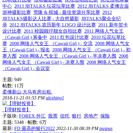
中心
2013 JBTALKS 坛花坛草比赛
2012 JBTALKS 柔佛古庙
游神摄影比赛
雪隆 & 槟城 - 最佳资源分享比赛
2012
JBTALKS摄影达人比赛 - 大自然摄影
JBTALKS聚会全纪
录
2012 JBTALKS 农历新年 LOGO 设计比赛
2011 新年贺卡
设计比赛
2011 校园靓仔靓女自拍比赛
2011 网络人气女王
（Cawaii Girl ) 筹备中
2011 红包设计比赛
2010 坛花坛草比
赛
2008 网络人气女王 （Cawaii Girl ) - 交流
2008 网络人气女
王（Cawaii Girl ) - 报名
2008 网络人气女王 （Cawaii Girl ) - 初
赛入围
2008 网络人气女王 （Cawaii Girl ) - 半决赛入围
2008
网络人气女王 （Cawaii Girl ) - 决赛入围
2008 网络人气女王
（Cawaii Girl ) - 会议室
主题: 949
帖数:
11万
柔佛新山,大马有房出租.
2018-11-21 01:55 PM
alexhing1
【理财投资】
子版块:
FOREX 外汇
股票
信托
银行
房地产
保险
主题: 5348
·
帖数:
6万
最新:
FD 最高的银行2022
2022-11-30 08:39 PM
puspus