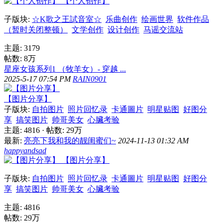
【个人创作】
子版块:
☆K歌之王試音室☆
乐曲创作
绘画世界
软件作品
（暂时关闭整顿）
文学创作
设计创作
马谣交流站
主题: 3179
帖数:
8万
星座女孩系列1 （牧羊女）- 穿越 ...
2025-5-17 07:54 PM
RAIN0901
【图片分享】
子版块:
自拍图片
照片回忆录
卡通圖片
明星贴图
好图分
享
搞笑图片
帅哥美女
心臟考验
主题: 4816
·
帖数:
29万
最新:
亮亮下我和我的靓闺蜜们~
2024-11-13 01:32 AM
happyandsad
【图片分享】
子版块:
自拍图片
照片回忆录
卡通圖片
明星贴图
好图分
享
搞笑图片
帅哥美女
心臟考验
主题: 4816
帖数:
29万