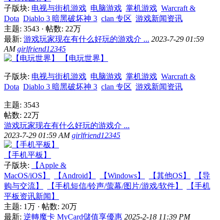
子版块:
电视与街机游戏
电脑游戏
掌机游戏
Warcraft &
Dota
Diablo 3 暗黑破坏神 3
clan 专区
游戏新闻资讯
主题: 3543
·
帖数:
22万
最新:
游戏玩家现在有什么好玩的游戏介 ...
2023-7-29 01:59
AM
girlfriend12345
【电玩世界】
子版块:
电视与街机游戏
电脑游戏
掌机游戏
Warcraft &
Dota
Diablo 3 暗黑破坏神 3
clan 专区
游戏新闻资讯
主题: 3543
帖数:
22万
游戏玩家现在有什么好玩的游戏介 ...
2023-7-29 01:59 AM
girlfriend12345
【手机平板】
子版块:
【Apple &
MacOS/iOS】
【Android】
【Windows】
【其他OS】
【导
购与交流】
【手机短信/铃声/萤幕/图片/游戏/软件】
【手机
平板资讯新闻】
主题:
1万
·
帖数:
20万
最新:
逆轉魔卡 MyCard儲值享優惠
2025-2-18 11:39 PM