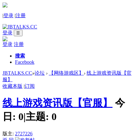
|
登录
|
注册
登录
☰
登录
注册
搜索
Facebook
JBTALKS.CC
»
论坛
›
【网络游戏区】
›
线上游戏资讯版【官
服】
收藏本版
|
订阅
线上游戏资讯版【官服】
今
日:
0
|
主题:
0
版主:
2727226