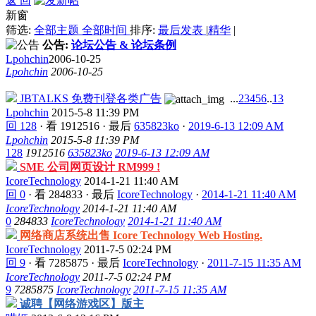
返 回
新窗
筛选:
全部主题
全部时间
排序:
最后发表
|
精华
|
公告:
论坛公告 & 论坛条例
Lpohchin
2006-10-25
Lpohchin
2006-10-25
JBTALKS 免费刊登各类广告
...
2
3
4
5
6
..
13
Lpohchin
2015-5-8 11:39 PM
回 128
·
看 1912516
·
最后
635823ko
·
2019-6-13 12:09 AM
Lpohchin
2015-5-8 11:39 PM
128
1912516
635823ko
2019-6-13 12:09 AM
SME 公司网页设计 RM999 !
IcoreTechnology
2014-1-21 11:40 AM
回 0
·
看 284833
·
最后
IcoreTechnology
·
2014-1-21 11:40 AM
IcoreTechnology
2014-1-21 11:40 AM
0
284833
IcoreTechnology
2014-1-21 11:40 AM
网络商店系统出售 Icore Technology Web Hosting.
IcoreTechnology
2011-7-5 02:24 PM
回 9
·
看 7285875
·
最后
IcoreTechnology
·
2011-7-15 11:35 AM
IcoreTechnology
2011-7-5 02:24 PM
9
7285875
IcoreTechnology
2011-7-15 11:35 AM
诚聘【网络游戏区】版主