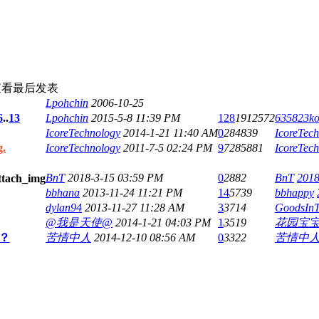
查看
最后发表
Lpohchin
2006-10-25
6
..
13
Lpohchin
2015-5-8 11:39 PM
128
1912572
635823k
IcoreTechnology
2014-1-21 11:40 AM
0
284839
IcoreTec
.
IcoreTechnology
2011-7-5 02:24 PM
9
7285881
IcoreTec
BnT
2018-3-15 03:59 PM
0
2882
BnT
2018
bbhana
2013-11-24 11:21 PM
14
5739
bbhappy
dylan94
2013-11-27 11:28 AM
3
3714
GoodsInT
@我是天使@
2014-1-21 04:03 PM
1
3519
花园宝
吗？
苦情中人
2014-12-10 08:56 AM
0
3322
苦情中