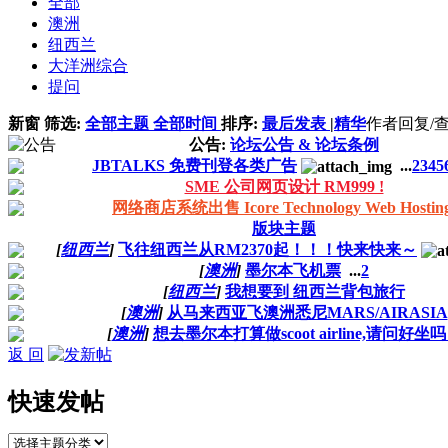
全部
澳洲
纽西兰
大洋洲综合
提问
新窗
筛选:
全部主题
全部时间
排序:
最后发表
|
精华
作者
回复/
公告:
论坛公告 & 论坛条例
JBTALKS 免费刊登各类广告
...
2
3
4
5
SME 公司网页设计 RM999 !
网络商店系统出售 Icore Technology Web Hosting
版块主题
[
纽西兰
]
飞往纽西兰从RM2370起！！！快来快来～
[
澳洲
]
墨尔本飞机票
...
2
[
纽西兰
]
我想要到 纽西兰背包旅行
[
澳洲
]
从马来西亚飞澳洲悉尼MARS/AIRASIA
[
澳洲
]
想去墨尔本打算做scoot airline,请问好坐
返 回
快速发帖