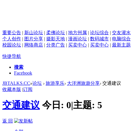
重要公告
|
新山论坛
|
柔佛论坛
|
地方州属
|
论坛综合
|
交友灌水
个人创作
|
图片分享
|
摄影天地
|
漫画论坛
|
数码城市
|
电脑综合
校园论坛
|
网络商店
|
分类广告
|
买卖中心
|
买卖中心
|
最新主题
快捷导航
搜索
Facebook
JBTALKS.CC
»
论坛
›
旅游享乐
›
大洋洲旅遊分享
›
交通建议
收藏本版
|
订阅
交通建议
今日:
0
|
主题:
5
返 回