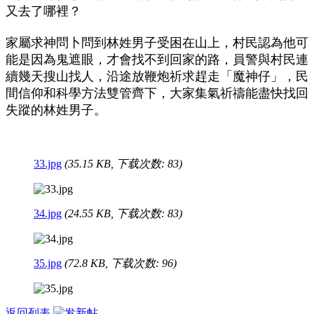
又去了哪裡？
家屬求神問卜問到林姓男子受困在山上，村民認為他可
能是因為鬼遮眼，才會找不到回家的路，員警與村民連
續幾天搜山找人，沿途放鞭炮祈求趕走「魔神仔」，民
間信仰和科學方法雙管齊下，大家集氣祈禱能盡快找回
失蹤的林姓男子。
33.jpg
(35.15 KB, 下载次数: 83)
34.jpg
(24.55 KB, 下载次数: 83)
35.jpg
(72.8 KB, 下载次数: 96)
返回列表