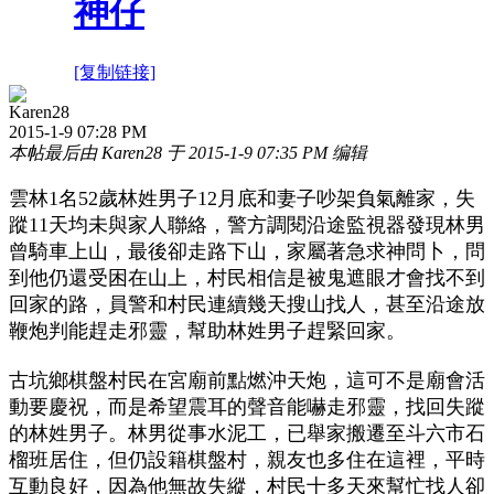
神仔
[复制链接]
Karen28
2015-1-9 07:28 PM
本帖最后由 Karen28 于 2015-1-9 07:35 PM 编辑
雲林1名52歲林姓男子12月底和妻子吵架負氣離家，失
蹤11天均未與家人聯絡，警方調閱沿途監視器發現林男
曾騎車上山，最後卻走路下山，家屬著急求神問卜，問
到他仍還受困在山上，村民相信是被鬼遮眼才會找不到
回家的路，員警和村民連續幾天搜山找人，甚至沿途放
鞭炮判能趕走邪靈，幫助林姓男子趕緊回家。
古坑鄉棋盤村民在宮廟前點燃沖天炮，這可不是廟會活
動要慶祝，而是希望震耳的聲音能嚇走邪靈，找回失蹤
的林姓男子。林男從事水泥工，已舉家搬遷至斗六市石
榴班居住，但仍設籍棋盤村，親友也多住在這裡，平時
互動良好，因為他無故失縱，村民十多天來幫忙找人卻