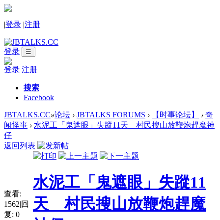
|
登录
|
注册
登录
☰
登录
注册
搜索
Facebook
JBTALKS.CC
»
论坛
›
JBTALKS FORUMS
›
【时事论坛】
›
奇
闻怪事
›
水泥工「鬼遮眼」失蹤11天 村民搜山放鞭炮趕魔神
仔
返回列表
水泥工「鬼遮眼」失蹤11
查看:
天 村民搜山放鞭炮趕魔
1562
|
回
复:
0