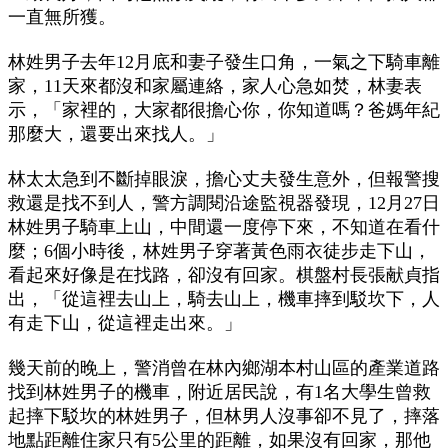
一直無所獲。
林姓男子去年12月底和妻子發生口角，一氣之下騎車離
家，11天來都沒和家屬連絡，家人心急如焚，林妻表
示，「家裡的，大家都很擔心你，你知道嗎？爸媽年紀
那麼大，還要出來找人。」
林太太急到不斷掉眼淚，擔心丈夫發生意外，但報警搜
救還是找不到人，警方調閱沿途監視器發現，12月27日
林姓男子騎車上山，中間還一度停下來，不知道在看什
麼；6個小時後，林姓男子穿著黃色雨衣徒步走下山，
看起來好像是在找路，卻沒有回家。棋盤村長張献貞指
出，「從這裡去山上，騎去山上，機車摔到駁坎下，人
有走下山，從這裡走出來。」
幾天前的晚上，警消曾在林內鄉湖本村山區的產業道路
找到林姓男子的機車，附近居民說，有1名大學生曾救
起摔下駁坎的林姓男子，但林男人沒事卻不見了，摔落
地點距離住家只有5公里的距離，如果沒有回家，那他