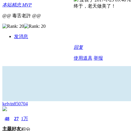
本站精忠 MVP
终于，老天做美了！
@@ 毒舌老許 @@
发消息
回复
使用道具
举报
kelvin850704
48
27
1万
主题
好友
积分