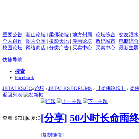
重要公告
|
新山论坛
|
柔佛论坛
|
地方州属
|
论坛综合
|
交友灌水
个人创作
|
图片分享
|
摄影天地
|
漫画论坛
|
数码城市
|
电脑综合
校园论坛
|
网络商店
|
分类广告
|
买卖中心
|
买卖中心
|
最新主题
快捷导航
搜索
Facebook
JBTALKS.CC
»
论坛
›
JBTALKS FORUMS
›
【柔佛论坛】
›
柔佛
返回列表
[分享]
50小时长命雨
查看:
9731
|
回复:
3
[复制链接]