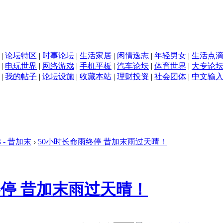
|
论坛特区
|
时事论坛
|
生活家居
|
闲情逸志
|
年轻男女
|
生活点
|
电玩世界
|
网络游戏
|
手机平板
|
汽车论坛
|
体育世界
|
大专论
|
我的帖子
|
论坛设施
|
收藏本站
|
理财投资
|
社会团体
|
中文输
 - 昔加末
›
50小时长命雨终停 昔加末雨过天晴！
终停 昔加末雨过天晴！