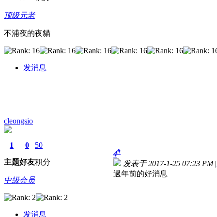
顶级元老
不浦夜的夜貓
发消息
cleongsio
1
0
50
#
4
主题
好友
积分
发表于 2017-1-25 07:23 PM
|
過年前的好消息
中级会员
发消息