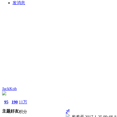
发消息
JackKoh
95
190
11万
#
主题
好友
积分
2
发表于 2017-1-25 09:48 