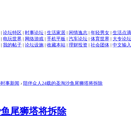
|
论坛特区
|
时事论坛
|
生活家居
|
闲情逸志
|
年轻男女
|
生活点
|
电玩世界
|
网络游戏
|
手机平板
|
汽车论坛
|
体育世界
|
大专论
|
我的帖子
|
论坛设施
|
收藏本站
|
理财投资
|
社会团体
|
中文输
外时事新闻
›
陪伴众人24载的圣淘沙鱼尾狮塔将拆除
沙鱼尾狮塔将拆除