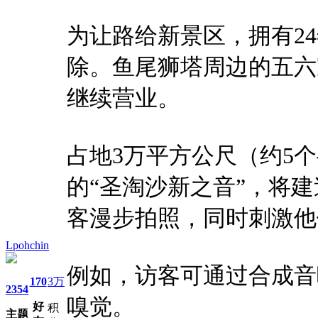
为让路给新景区，拥有2
除。鱼尾狮塔周边的五六
继续营业。
占地3万平方公尺（约5个
的“圣淘沙新之音”，将
客漫步拍照，同时刺激他
Lpohchin
例如，访客可通过合成音
170
3万
2354
嗅觉。
好
积
主题