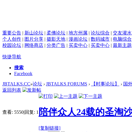
重要公告
|
新山论坛
|
柔佛论坛
|
地方州属
|
论坛综合
|
交友灌水
个人创作
|
图片分享
|
摄影天地
|
漫画论坛
|
数码城市
|
电脑综合
校园论坛
|
网络商店
|
分类广告
|
买卖中心
|
买卖中心
|
最新主题
快捷导航
搜索
Facebook
JBTALKS.CC
»
论坛
›
JBTALKS FORUMS
›
【时事论坛】
›
国
返回列表
陪伴众人24载的圣淘
查看:
5550
|
回复:
1
[复制链接]