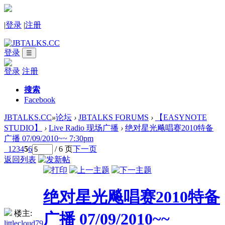
|
登录
|
注册
登录
☰
登录
注册
搜索
Facebook
JBTALKS.CC
»
论坛
›
JBTALKS FORUMS
›
【EASYNOTE
STUDIO】
›
Live Radio 现场广播
›
绝对星光飚唱赛2010特备
广播 07/09/2010~~ 7:30pm
1
2
3
4
5
6
/ 6 页
下一页
返回列表
绝对星光飚唱赛2010特备
楼主:
广播 07/09/2010~~
littlecloud79