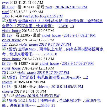
rwei
2012-11-21 11:09 AM
回 1368
·
看 107430
·
最后
rwei
·
2018-10-2 01:59 PM
rwei
2012-11-21 11:09 AM
1368
107430
rwei
2018-10-2 01:59 PM
[
现货
]
全场RM9！！！5件起包邮~清仓清仓啊，全部都是
全新的！不买走宝，快来看啊~
...
2
3
4
5
6
..
13
violet_house
2015-12-3 12:06 PM
回 127
·
看 22305
·
最后
violet_house
·
2018-9-17 09:27 PM
violet_house
2015-12-3 12:06 PM
127
22305
violet_house
2018-9-17 09:27 PM
[
现货
]
全场RM25，两件以上包邮，内有实照&配搭照可参
考，快进来看看吧~~~
...
2
3
4
5
6
..
8
violet_house
2016-12-9 12:51 AM
回 76
·
看 14287
·
最后
violet_house
·
2018-9-17 09:27 PM
violet_house
2016-12-9 12:51 AM
76
14287
violet_house
2018-9-17 09:27 PM
[
现货
]
【大清货】韩风服饰清货 rm10~rm10~
...
2
shleera
2018-9-14 01:04 PM
回 18
·
看 3446
·
最后
shleera
·
2018-9-14 05:33 PM
shleera
2018-9-14 01:04 PM
18
3446
shleera
2018-9-14 05:33 PM
[
预购
]
1/12上新款！预购开跑，全场RM10/件，满10件包
邮，进来看看哦~~~
...
2
3
4
5
6
..
21