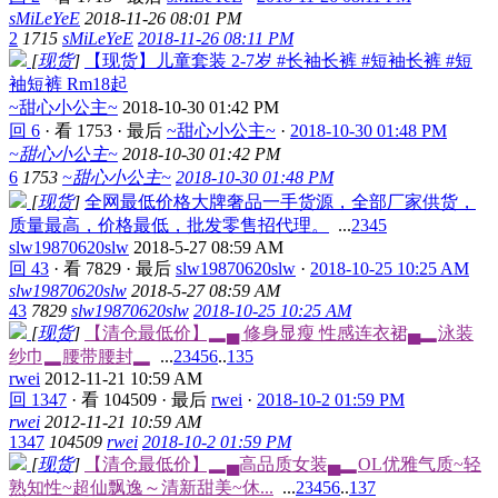
sMiLeYeE
2018-11-26 08:01 PM
2
1715
sMiLeYeE
2018-11-26 08:11 PM
[
现货
]
【现货】儿童套装 2-7岁 #长袖长裤 #短袖长裤 #短
袖短裤 Rm18起
~甜心小公主~
2018-10-30 01:42 PM
回 6
·
看 1753
·
最后
~甜心小公主~
·
2018-10-30 01:48 PM
~甜心小公主~
2018-10-30 01:42 PM
6
1753
~甜心小公主~
2018-10-30 01:48 PM
[
现货
]
全网最低价格大牌奢品一手货源，全部厂家供货，
质量最高，价格最低，批发零售招代理。
...
2
3
4
5
slw19870620slw
2018-5-27 08:59 AM
回 43
·
看 7829
·
最后
slw19870620slw
·
2018-10-25 10:25 AM
slw19870620slw
2018-5-27 08:59 AM
43
7829
slw19870620slw
2018-10-25 10:25 AM
[
现货
]
【清仓最低价】▂▄ 修身显瘦 性感连衣裙▄▂泳装
纱巾▂腰带腰封▂
...
2
3
4
5
6
..
135
rwei
2012-11-21 10:59 AM
回 1347
·
看 104509
·
最后
rwei
·
2018-10-2 01:59 PM
rwei
2012-11-21 10:59 AM
1347
104509
rwei
2018-10-2 01:59 PM
[
现货
]
【清仓最低价】▂▄高品质女装▄▂OL优雅气质~轻
熟知性~超仙飘逸～清新甜美~休...
...
2
3
4
5
6
..
137