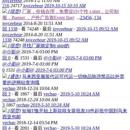
joyceebear
2018-1-2 11:05 AM
216
24717
joyceebear
2019-10-15 10:10 AM
[
现货
]
厂家，价钱合理，免费设计(个性 t-shirt，公司制
服，Banner ，户外广告旗Event flag)
...
2
3
4
5
6
..
134
joyceebear
2014-8-20 11:51 AM
回 1338
·
看 74248
·
最后
joyceebear
·
2019-10-15 09:52 AM
joyceebear
2014-8-20 11:51 AM
1338
74248
joyceebear
2019-10-15 09:52 AM
[
现货
]
寻找厂家能定制t shirt的
@小影@
2019-7-6 03:00 PM
回 0
·
看 1531
·
最后
@小影@
·
2019-7-6 03:00 PM
@小影@
2019-7-6 03:00 PM
0
1531
@小影@
2019-7-6 03:00 PM
[
通告
]
马来西亚服装代运可代运一切物品除违禁品以外需
要的进网站查询哦
yechao
2018-12-24 10:04 AM
回 3
·
看 1867
·
最后
yechao
·
2019-5-10 10:24 AM
yechao
2018-12-24 10:04 AM
3
1867
yechao
2019-5-10 10:24 AM
[
现货
]
短袖T恤开始上新款啦女装批发10件起批中国到马来
西亚包邮
yechao
2018-12-14 03:54 PM
回 4
·
看 2091
·
最后
yechao
·
2019-5-10 10:24 AM