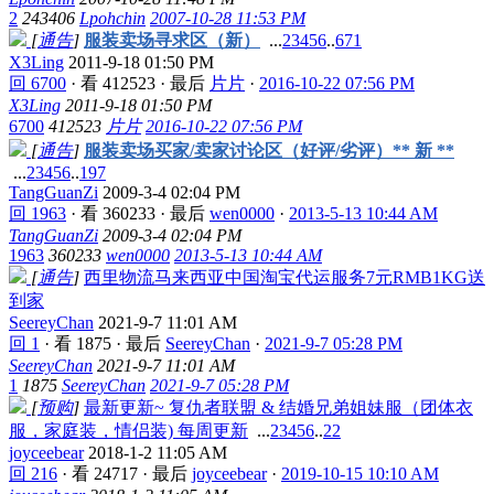
2
243406
Lpohchin
2007-10-28 11:53 PM
[
通告
]
服装卖场寻求区（新）
...
2
3
4
5
6
..
671
X3Ling
2011-9-18 01:50 PM
回 6700
·
看 412523
·
最后
片片
·
2016-10-22 07:56 PM
X3Ling
2011-9-18 01:50 PM
6700
412523
片片
2016-10-22 07:56 PM
[
通告
]
服装卖场买家/卖家讨论区（好评/劣评）** 新 **
...
2
3
4
5
6
..
197
TangGuanZi
2009-3-4 02:04 PM
回 1963
·
看 360233
·
最后
wen0000
·
2013-5-13 10:44 AM
TangGuanZi
2009-3-4 02:04 PM
1963
360233
wen0000
2013-5-13 10:44 AM
[
通告
]
西里物流马来西亚中国淘宝代运服务7元RMB1KG送
到家
SeereyChan
2021-9-7 11:01 AM
回 1
·
看 1875
·
最后
SeereyChan
·
2021-9-7 05:28 PM
SeereyChan
2021-9-7 11:01 AM
1
1875
SeereyChan
2021-9-7 05:28 PM
[
预购
]
最新更新~ 复仇者联盟 & 结婚兄弟姐妹服（团体衣
服，家庭装，情侣装) 每周更新
...
2
3
4
5
6
..
22
joyceebear
2018-1-2 11:05 AM
回 216
·
看 24717
·
最后
joyceebear
·
2019-10-15 10:10 AM