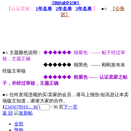
【我的成交记录】
【认证卖家：
1年名单
2年名单
3年名单
】
●○
【
公告
区
】
●○ 主题颜色说明：
◆◆◆◆◆◆ 细紫色 —— 帖子经过审
核，主题正确
●○ 主题颜色说明：
◆◆◆◆◆◆ 细黑色 —— 刚刚发布未
经版主审核
●○ 主题颜色说明：
◆◆◆◆◆◆
粗紫色 —— 认证卖家之帖
子，并经过审核，主题正确
●○ 任何发现违规的买/卖家的会员，请马上报告/短讯息让本卖
场版主知道，谢谢大家的合作。
1
2
3
4
5
6
7
8
9
10
... 36
/ 36 页
下一页
返 回
全部
预购