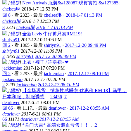
[
现货
]
New Arrivals 服裝&#128087;現貨實拍 &#127385;
chelsea琳
2018-1-7 12:53 PM
回 8
·
看 2323
·
最后
chelsea琳
·
2018-1-7 01:13 PM
chelsea琳
2018-1-7 12:53 PM
8
2323
chelsea琳
2018-1-7 01:13 PM
[
现货
]
全新Levis 牛仔裤只卖RM119!
shirlyn91
2017-12-10 11:06 PM
回 2
·
看 1865
·
最后
shirlyn91
·
2017-12-20 09:49 PM
shirlyn91
2017-12-10 11:06 PM
2
1865
shirlyn91
2017-12-20 09:49 PM
[
现货
]
上衣 / 裤子 / 连身裙~❤
jackiemiao
2017-12-17 07:20 PM
回 2
·
看 2293
·
最后
jackiemiao
·
2017-12-17 08:10 PM
jackiemiao
2017-12-17 07:20 PM
2
2293
jackiemiao
2017-12-17 08:10 PM
[
现货
]
【全场现货，情趣性感睡衣 优惠价 RM 18】马甲，
日本和服，制服诱惑
...
2
3
4
5
6
..
7
dearlover
2017-6-21 08:01 PM
回 66
·
看 11171
·
最后
dearlover
·
2017-12-2 08:55 AM
dearlover
2017-6-21 08:01 PM
66
11171
dearlover
2017-12-2 08:55 AM
[
现货
]
*关门大吉* 高端女装血亏售！！
...
2
mengyoumao
2017-11-23 03:23 PM