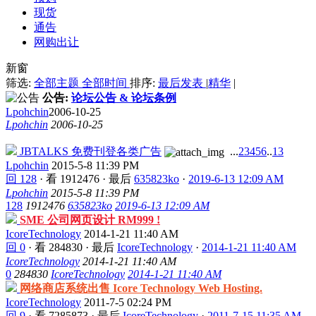
现货
通告
网购出让
新窗
筛选:
全部主题
全部时间
排序:
最后发表
|
精华
|
公告:
论坛公告 & 论坛条例
Lpohchin
2006-10-25
Lpohchin
2006-10-25
JBTALKS 免费刊登各类广告
...
2
3
4
5
6
..
13
Lpohchin
2015-5-8 11:39 PM
回 128
·
看 1912476
·
最后
635823ko
·
2019-6-13 12:09 AM
Lpohchin
2015-5-8 11:39 PM
128
1912476
635823ko
2019-6-13 12:09 AM
SME 公司网页设计 RM999 !
IcoreTechnology
2014-1-21 11:40 AM
回 0
·
看 284830
·
最后
IcoreTechnology
·
2014-1-21 11:40 AM
IcoreTechnology
2014-1-21 11:40 AM
0
284830
IcoreTechnology
2014-1-21 11:40 AM
网络商店系统出售 Icore Technology Web Hosting.
IcoreTechnology
2011-7-5 02:24 PM
回 9
·
看 7285873
·
最后
IcoreTechnology
·
2011-7-15 11:35 AM