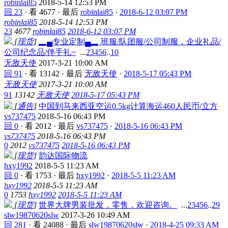
robinlai85
2018-5-14 12:53 PM
回 23
·
看 4677
·
最后
robinlai85
·
2018-6-12 03:07 PM
robinlai85
2018-5-14 12:53 PM
23
4677
robinlai85
2018-6-12 03:07 PM
[
现货
]
▂▄专业定制▄▂ 班服/队团服/公司制服，企业礼品/
公司纪念品/伴手礼~
...
2
3
4
5
6
..
10
无敌天使
2017-3-21 10:00 AM
回 91
·
看 13142
·
最后
无敌天使
·
2018-5-17 05:43 PM
无敌天使
2017-3-21 10:00 AM
91
13142
无敌天使
2018-5-17 05:43 PM
[
通告
]
中国到马来西亚空运0.5kg计算海运460人民币/立方
vs737475
2018-5-16 06:43 PM
回 0
·
看 2012
·
最后
vs737475
·
2018-5-16 06:43 PM
vs737475
2018-5-16 06:43 PM
0
2012
vs737475
2018-5-16 06:43 PM
[
现货
]
韵达国际物流
hxy1992
2018-5-5 11:23 AM
回 0
·
看 1753
·
最后
hxy1992
·
2018-5-5 11:23 AM
hxy1992
2018-5-5 11:23 AM
0
1753
hxy1992
2018-5-5 11:23 AM
[
现货
]
世界大牌男装批发，零售，欢迎咨询。
...
2
3
4
5
6
..
29
slw19870620slw
2017-3-26 10:49 AM
回 281
·
看 24088
·
最后
slw19870620slw
·
2018-4-25 09:33 AM