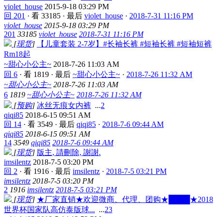
violet_house
2015-9-18 03:29 PM
回 201
·
看 33185
·
最后
violet_house
·
2018-7-31 11:16 PM
violet_house
2015-9-18 03:29 PM
201
33185
violet_house
2018-7-31 11:16 PM
[
现货
]
【儿童套装 2-7岁】#长袖长裤 #短袖长裤 #短袖短裤
Rm18起
~甜心小公主~
2018-7-26 11:03 AM
回 6
·
看 1819
·
最后
~甜心小公主~
·
2018-7-26 11:32 AM
~甜心小公主~
2018-7-26 11:03 AM
6
1819
~甜心小公主~
2018-7-26 11:32 AM
[
预购
]
冰丝无痕女内裤
...
2
qiqi85
2018-6-15 09:51 AM
回 14
·
看 3549
·
最后
qiqi85
·
2018-7-6 09:44 AM
qiqi85
2018-6-15 09:51 AM
14
3549
qiqi85
2018-7-6 09:44 AM
[
现货
]
版主, 請刪除, 謝謝.
imsilentz
2018-7-5 03:20 PM
回 2
·
看 1916
·
最后
imsilentz
·
2018-7-5 03:21 PM
imsilentz
2018-7-5 03:20 PM
2
1916
imsilentz
2018-7-5 03:21 PM
[
现货
]
★厂家直销★欢迎微商、代理、团购★████★2018
世界杯国家队高仿泰版球...
...
2
3