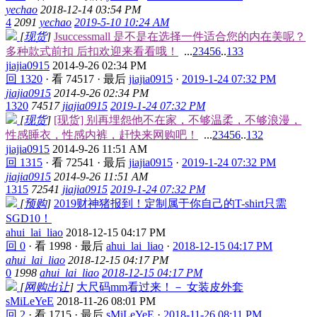
yechao
2018-12-14 03:54 PM
4
2091
yechao
2019-5-10 10:24 AM
[
现货
]
Jsuccessmall 是不是在选择一件适合您的内在美呢？
多种款式前扣 后扣欢迎来看看哦！
...
2
3
4
5
6
..
133
jiajia0915
2014-9-26 02:34 PM
回 1320
·
看 74517
·
最后
jiajia0915
·
2019-1-24 07:32 PM
jiajia0915
2014-9-26 02:34 PM
1320
74517
jiajia0915
2019-1-24 07:32 PM
[
现货
]
[现货] 别再埋怨他不在家，不够温柔，不够浪漫，
性感睡衣，性感内裤，赶快来网购吧！
...
2
3
4
5
6
..
132
jiajia0915
2014-9-26 11:51 AM
回 1315
·
看 72541
·
最后
jiajia0915
·
2019-1-24 07:32 PM
jiajia0915
2014-9-26 11:51 AM
1315
72541
jiajia0915
2019-1-24 07:32 PM
[
预购
]
2019财神猪报到！定制属于你自己的T-shirt只需
SGD10！
ahui_lai_liao
2018-12-15 04:17 PM
回 0
·
看 1998
·
最后
ahui_lai_liao
·
2018-12-15 04:17 PM
ahui_lai_liao
2018-12-15 04:17 PM
0
1998
ahui_lai_liao
2018-12-15 04:17 PM
[
网购出让
]
大尺码mm看过来！－ 女装皮外套
sMiLeYeE
2018-11-26 08:01 PM
回 2
·
看 1715
·
最后
sMiLeYeE
·
2018-11-26 08:11 PM