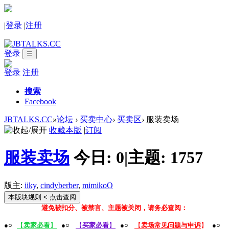
|
登录
|
注册
登录
☰
登录
注册
搜索
Facebook
JBTALKS.CC
»
论坛
›
买卖中心
›
买卖区
›
服装卖场
收藏本版
|
订阅
服装卖场
今日:
0
|
主题:
1757
版主:
iiky
,
cindyberber
,
mimikoO
本版块规则
< 点击查阅
避免被扣分、被禁言、主题被关闭，请务必查阅：
●○
【
卖家必看
】
●○
【
买家必看
】
●○
【
卖场常见问题与申诉
】
●○