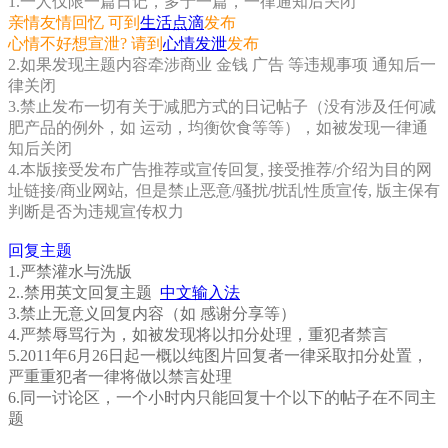
1.一人仅限一篇日记，多于一篇，一律通知后关闭
亲情友情回忆 可到
生活点滴
发布
心情不好想宣泄? 请到
心情发泄
发布
2.如果发现主题内容牵涉商业 金钱 广告 等违规事项 通知后一
律关闭
3.禁止发布一切有关于减肥方式的日记帖子（没有涉及任何减
肥产品的例外，如 运动，均衡饮食等等），如被发现一律通
知后关闭
4.本版接受发布广告推荐或宣传回复, 接受推荐/介绍为目的网
址链接/商业网站, 但是禁止恶意/骚扰/扰乱性质宣传, 版主保有
判断是否为违规宣传权力
回复主题
1.严禁灌水与洗版
2..禁用英文回复主题
中文输入法
3.禁止无意义回复内容（如 感谢分享等）
4.严禁辱骂行为，如被发现将以扣分处理，重犯者禁言
5.2011年6月26日起一概以纯图片回复者一律采取扣分处置，
严重重犯者一律将做以禁言处理
6.同一讨论区，一个小时内只能回复十个以下的帖子在不同主
题