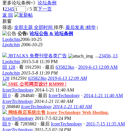
更多论坛条例=》
论坛条例
1
2
3
4
5
/ 5 页
下一页
返 回
新窗
筛选:
全部主题
全部时间
排序:
最后发表
|
精华
|
公告:
论坛公告 & 论坛条例
Lpohchin
2006-10-25
Lpohchin
2006-10-25
JBTALKS 免费刊登各类广告
...
2
3
4
5
6
..
13
Lpohchin
2015-5-8 11:39 PM
回 128
·
看 1912591
·
最后
635823ko
·
2019-6-13 12:09 AM
Lpohchin
2015-5-8 11:39 PM
128
1912591
635823ko
2019-6-13 12:09 AM
SME 公司网页设计 RM999 !
IcoreTechnology
2014-1-21 11:40 AM
回 0
·
看 284840
·
最后
IcoreTechnology
·
2014-1-21 11:40 AM
IcoreTechnology
2014-1-21 11:40 AM
0
284840
IcoreTechnology
2014-1-21 11:40 AM
网络商店系统出售 Icore Technology Web Hosting.
IcoreTechnology
2011-7-5 02:24 PM
回 9
·
看 7285882
·
最后
IcoreTechnology
·
2011-7-15 11:35 AM
IcoreTechnology
2011-7-5 02:24 PM