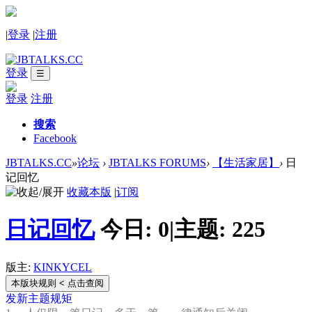
|
登录
|
注册
登录
☰
登录
注册
搜索
Facebook
JBTALKS.CC
»
论坛
›
JBTALKS FORUMS
›
【生活家居】
›
日
记回忆
收藏本版
|
订阅
日记回忆
今日:
0
|
主题:
225
版主:
KINKYCEL
本版块规则
< 点击查阅
发新主题规矩