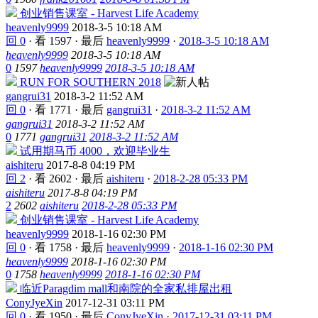
创业销售课室 - Harvest Life Academy
heavenly9999
2018-3-5 10:18 AM
回 0
·
看 1597
·
最后
heavenly9999
·
2018-3-5 10:18 AM
heavenly9999
2018-3-5 10:18 AM
0
1597
heavenly9999
2018-3-5 10:18 AM
RUN FOR SOUTHERN 2018
gangrui31
2018-3-2 11:52 AM
回 0
·
看 1771
·
最后
gangrui31
·
2018-3-2 11:52 AM
gangrui31
2018-3-2 11:52 AM
0
1771
gangrui31
2018-3-2 11:52 AM
试用期马币 4000，欢迎毕业生
aishiteru
2017-8-8 04:19 PM
回 2
·
看 2602
·
最后
aishiteru
·
2018-2-28 05:33 PM
aishiteru
2017-8-8 04:19 PM
2
2602
aishiteru
2018-2-28 05:33 PM
创业销售课室 - Harvest Life Academy
heavenly9999
2018-1-16 02:30 PM
回 0
·
看 1758
·
最后
heavenly9999
·
2018-1-16 02:30 PM
heavenly9999
2018-1-16 02:30 PM
0
1758
heavenly9999
2018-1-16 02:30 PM
临近Paragdim mall和南院的全家私排屋出租
ConyJyeXin
2017-12-31 03:11 PM
回 0
·
看 1950
·
最后
ConyJyeXin
·
2017-12-31 03:11 PM