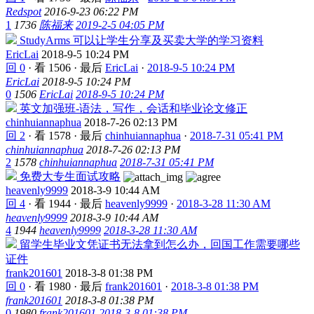
Redspot
2016-9-23 06:22 PM
1
1736
陈福来
2019-2-5 04:05 PM
StudyArms 可以让学生分享及买卖大学的学习资料
EricLai
2018-9-5 10:24 PM
回 0
·
看 1506
·
最后
EricLai
·
2018-9-5 10:24 PM
EricLai
2018-9-5 10:24 PM
0
1506
EricLai
2018-9-5 10:24 PM
英文加强班-语法，写作，会话和毕业论文修正
chinhuiannaphua
2018-7-26 02:13 PM
回 2
·
看 1578
·
最后
chinhuiannaphua
·
2018-7-31 05:41 PM
chinhuiannaphua
2018-7-26 02:13 PM
2
1578
chinhuiannaphua
2018-7-31 05:41 PM
免费大专生面试攻略
heavenly9999
2018-3-9 10:44 AM
回 4
·
看 1944
·
最后
heavenly9999
·
2018-3-28 11:30 AM
heavenly9999
2018-3-9 10:44 AM
4
1944
heavenly9999
2018-3-28 11:30 AM
留学生毕业文凭证书无法拿到怎么办，回国工作需要哪些
证件
frank201601
2018-3-8 01:38 PM
回 0
·
看 1980
·
最后
frank201601
·
2018-3-8 01:38 PM
frank201601
2018-3-8 01:38 PM
0
1980
frank201601
2018-3-8 01:38 PM