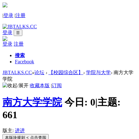
|
登录
|
注册
登录
☰
登录
注册
搜索
Facebook
JBTALKS.CC
»
论坛
›
【校园综合区】
›
学院与大学
›
南方大学
学院
收藏本版
|
订阅
南方大学学院
今日:
0
|
主题:
661
版主:
进进
本版块规则
< 点击查阅