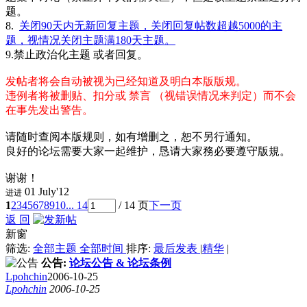
题。
8.
关闭90天内无新回复主题，关闭回复帖数超越5000的主
题，视情况关闭主题满180天主题。
9.禁止政治化主题 或者回复。
发帖者将会自动被视为已经知道及明白本版版规。
违例者将被删贴、扣分或 禁言 （视错误情况来判定）而不会
在事先发出警告。
请随时查阅本版规则，如有增删之，恕不另行通知。
良好的论坛需要大家一起维护，恳请大家務必要遵守版規。
谢谢！
01 July'12
进进
1
2
3
4
5
6
7
8
9
10
... 14
/ 14 页
下一页
返 回
新窗
筛选:
全部主题
全部时间
排序:
最后发表
|
精华
|
公告:
论坛公告 & 论坛条例
Lpohchin
2006-10-25
Lpohchin
2006-10-25