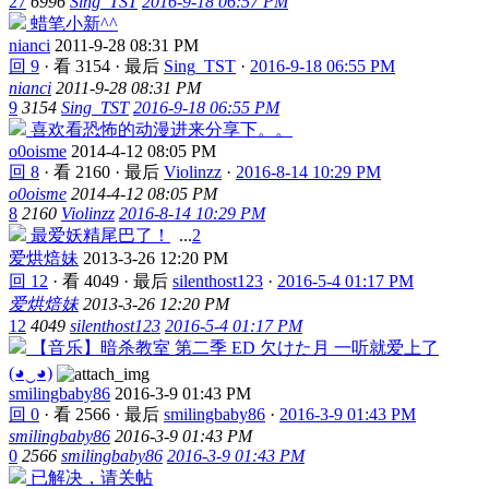
27
6996
Sing_TST
2016-9-18 06:57 PM
蜡笔小新^^
nianci
2011-9-28 08:31 PM
回 9
·
看 3154
·
最后
Sing_TST
·
2016-9-18 06:55 PM
nianci
2011-9-28 08:31 PM
9
3154
Sing_TST
2016-9-18 06:55 PM
喜欢看恐怖的动漫进来分享下。。
o0oisme
2014-4-12 08:05 PM
回 8
·
看 2160
·
最后
Violinzz
·
2016-8-14 10:29 PM
o0oisme
2014-4-12 08:05 PM
8
2160
Violinzz
2016-8-14 10:29 PM
最爱妖精尾巴了！
...
2
爱烘焙妹
2013-3-26 12:20 PM
回 12
·
看 4049
·
最后
silenthost123
·
2016-5-4 01:17 PM
爱烘焙妹
2013-3-26 12:20 PM
12
4049
silenthost123
2016-5-4 01:17 PM
【音乐】暗杀教室 第二季 ED 欠けた月 一听就爱上了
(◕‿◕)
smilingbaby86
2016-3-9 01:43 PM
回 0
·
看 2566
·
最后
smilingbaby86
·
2016-3-9 01:43 PM
smilingbaby86
2016-3-9 01:43 PM
0
2566
smilingbaby86
2016-3-9 01:43 PM
已解决，请关帖