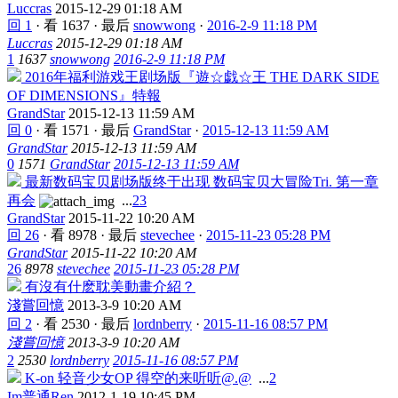
Luccras
2015-12-29 01:18 AM
回 1
·
看 1637
·
最后
snowwong
·
2016-2-9 11:18 PM
Luccras
2015-12-29 01:18 AM
1
1637
snowwong
2016-2-9 11:18 PM
2016年福利游戏王剧场版『遊☆戯☆王 THE DARK SIDE
OF DIMENSIONS』特報
GrandStar
2015-12-13 11:59 AM
回 0
·
看 1571
·
最后
GrandStar
·
2015-12-13 11:59 AM
GrandStar
2015-12-13 11:59 AM
0
1571
GrandStar
2015-12-13 11:59 AM
最新数码宝贝剧场版终于出现 数码宝贝大冒险Tri. 第一章
再会
...
2
3
GrandStar
2015-11-22 10:20 AM
回 26
·
看 8978
·
最后
stevechee
·
2015-11-23 05:28 PM
GrandStar
2015-11-22 10:20 AM
26
8978
stevechee
2015-11-23 05:28 PM
有沒有什麽耽美動畫介紹？
淺嘗回憶
2013-3-9 10:20 AM
回 2
·
看 2530
·
最后
lordnberry
·
2015-11-16 08:57 PM
淺嘗回憶
2013-3-9 10:20 AM
2
2530
lordnberry
2015-11-16 08:57 PM
K-on 轻音少女OP 得空的来听听@.@
...
2
Im普通Ren
2012-1-19 10:45 PM