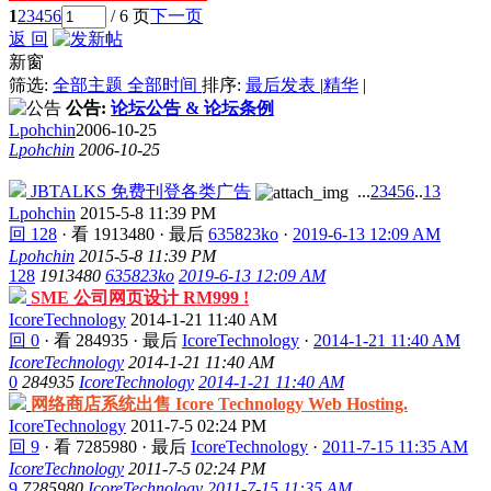
1
2
3
4
5
6
/ 6 页
下一页
返 回
新窗
筛选:
全部主题
全部时间
排序:
最后发表
|
精华
|
公告:
论坛公告 & 论坛条例
Lpohchin
2006-10-25
Lpohchin
2006-10-25
JBTALKS 免费刊登各类广告
...
2
3
4
5
6
..
13
Lpohchin
2015-5-8 11:39 PM
回 128
·
看 1913480
·
最后
635823ko
·
2019-6-13 12:09 AM
Lpohchin
2015-5-8 11:39 PM
128
1913480
635823ko
2019-6-13 12:09 AM
SME 公司网页设计 RM999 !
IcoreTechnology
2014-1-21 11:40 AM
回 0
·
看 284935
·
最后
IcoreTechnology
·
2014-1-21 11:40 AM
IcoreTechnology
2014-1-21 11:40 AM
0
284935
IcoreTechnology
2014-1-21 11:40 AM
网络商店系统出售 Icore Technology Web Hosting.
IcoreTechnology
2011-7-5 02:24 PM
回 9
·
看 7285980
·
最后
IcoreTechnology
·
2011-7-15 11:35 AM
IcoreTechnology
2011-7-5 02:24 PM
9
7285980
IcoreTechnology
2011-7-15 11:35 AM