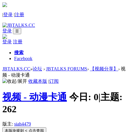
|
登录
|
注册
登录
☰
登录
注册
搜索
Facebook
JBTALKS.CC
»
论坛
›
JBTALKS FORUMS
›
【视频分享】
›
视
频 - 动漫卡通
收藏本版
|
订阅
视频 - 动漫卡通
今日:
0
|
主题:
262
版主:
siah4479
本版块规则
< 点击查阅