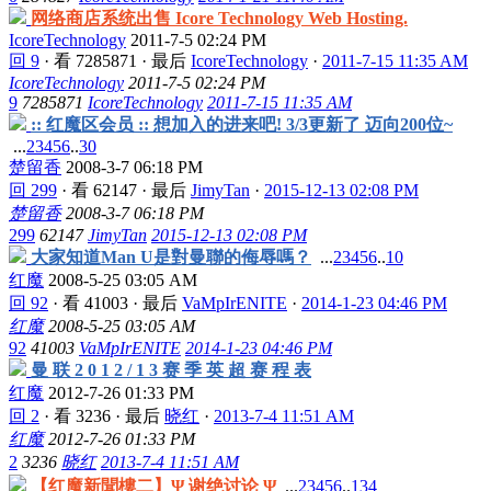
网络商店系统出售 Icore Technology Web Hosting.
IcoreTechnology
2011-7-5 02:24 PM
回 9
·
看 7285871
·
最后
IcoreTechnology
·
2011-7-15 11:35 AM
IcoreTechnology
2011-7-5 02:24 PM
9
7285871
IcoreTechnology
2011-7-15 11:35 AM
:: 红魔区会员 :: 想加入的进来吧! 3/3更新了 迈向200位~
...
2
3
4
5
6
..
30
楚留香
2008-3-7 06:18 PM
回 299
·
看 62147
·
最后
JimyTan
·
2015-12-13 02:08 PM
楚留香
2008-3-7 06:18 PM
299
62147
JimyTan
2015-12-13 02:08 PM
大家知道Man U是對曼聯的侮辱嗎？
...
2
3
4
5
6
..
10
红魔
2008-5-25 03:05 AM
回 92
·
看 41003
·
最后
VaMpIrENITE
·
2014-1-23 04:46 PM
红魔
2008-5-25 03:05 AM
92
41003
VaMpIrENITE
2014-1-23 04:46 PM
曼 联 2 0 1 2 / 1 3 赛 季 英 超 赛 程 表
红魔
2012-7-26 01:33 PM
回 2
·
看 3236
·
最后
晓红
·
2013-7-4 11:51 AM
红魔
2012-7-26 01:33 PM
2
3236
晓红
2013-7-4 11:51 AM
【红魔新聞樓二】Ψ 谢绝讨论 Ψ
...
2
3
4
5
6
..
134