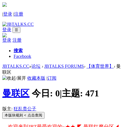
|
登录
|
注册
登录
☰
登录
注册
搜索
Facebook
JBTALKS.CC
»
论坛
›
JBTALKS FORUMS
›
【体育世界】
›
曼
联区
收藏本版
|
订阅
曼联区
今日:
0
|
主题:
471
版主:
狂乱贵公子
本版块规则
< 点击查阅
欢迎来到JBT最受欢迎的~★★ ◤ 曼联红魔分区◢