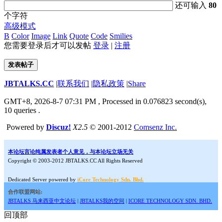
还可输入
80
个字符
高级模式
B
Color
Image
Link
Quote
Code
Smilies
您需要登录后才可以发帖
登录
|
注册
发表帖子
JBTALKS.CC
|
联系我们
|
隐私政策
|
Share
GMT+8, 2026-8-7 07:31 PM
, Processed in 0.076823 second(s),
10 queries .
Powered by
Discuz!
X2.5
© 2001-2012
Comsenz Inc.
本论坛言论纯属发表者个人意见，与本论坛立场无关
Copyright © 2003-2012 JBTALKS.CC All Rights Reserved
Dedicated Server powered by
iCore Technology Sdn. Bhd.
合作联盟网站:
JBTALKS 马来西亚中文论坛
|
JBTALKS我的空间
|
ICORE TECHNOLOGY SDN. BHD.
回顶部