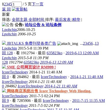
1
2
3
4
5
/ 5 页
下一页
返 回
新窗
筛选:
全部主题
全部时间
排序:
最后发表
|
精华
|
公告:
论坛公告 & 论坛条例
Lpohchin
2006-10-25
Lpohchin
2006-10-25
JBTALKS 免费刊登各类广告
...
2
3
4
5
6
..
13
Lpohchin
2015-5-8 11:39 PM
回 128
·
看 1912794
·
最后
635823ko
·
2019-6-13 12:09 AM
Lpohchin
2015-5-8 11:39 PM
128
1912794
635823ko
2019-6-13 12:09 AM
SME 公司网页设计 RM999 !
IcoreTechnology
2014-1-21 11:40 AM
回 0
·
看 284862
·
最后
IcoreTechnology
·
2014-1-21 11:40 AM
IcoreTechnology
2014-1-21 11:40 AM
0
284862
IcoreTechnology
2014-1-21 11:40 AM
网络商店系统出售 Icore Technology Web Hosting.
IcoreTechnology
2011-7-5 02:24 PM
回 9
·
看 7285906
·
最后
IcoreTechnology
·
2011-7-15 11:35 AM
IcoreTechnology
2011-7-5 02:24 PM
9
7285906
IcoreTechnology
2011-7-15 11:35 AM