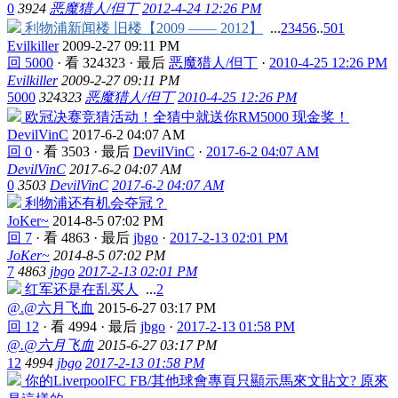
0
3924
恶魔猎人/但丁
2012-4-24 12:26 PM
利物浦新闻楼 旧楼【2009 —— 2012】
...
2
3
4
5
6
..
501
Evilkiller
2009-2-27 09:11 PM
回 5000
·
看 324323
·
最后
恶魔猎人/但丁
·
2010-4-25 12:26 PM
Evilkiller
2009-2-27 09:11 PM
5000
324323
恶魔猎人/但丁
2010-4-25 12:26 PM
欧冠决赛竞猜活动！全猜中就送你RM5000 现金奖！
DevilVinC
2017-6-2 04:07 AM
回 0
·
看 3503
·
最后
DevilVinC
·
2017-6-2 04:07 AM
DevilVinC
2017-6-2 04:07 AM
0
3503
DevilVinC
2017-6-2 04:07 AM
利物浦还有机会夺冠？
JoKer~
2014-8-5 07:02 PM
回 7
·
看 4863
·
最后
jbgo
·
2017-2-13 02:01 PM
JoKer~
2014-8-5 07:02 PM
7
4863
jbgo
2017-2-13 02:01 PM
红军还是在乱买人
...
2
@.@六月飞血
2015-6-27 03:17 PM
回 12
·
看 4994
·
最后
jbgo
·
2017-2-13 01:58 PM
@.@六月飞血
2015-6-27 03:17 PM
12
4994
jbgo
2017-2-13 01:58 PM
你的LiverpoolFC FB/其他球會專頁只顯示馬來文貼文? 原來