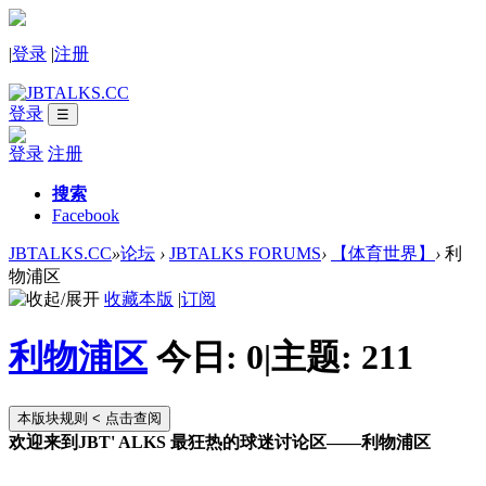
|
登录
|
注册
登录
☰
登录
注册
搜索
Facebook
JBTALKS.CC
»
论坛
›
JBTALKS FORUMS
›
【体育世界】
›
利
物浦区
收藏本版
|
订阅
利物浦区
今日:
0
|
主题:
211
本版块规则
< 点击查阅
欢迎来到JBT' ALKS 最狂热的球迷讨论区——利物浦区