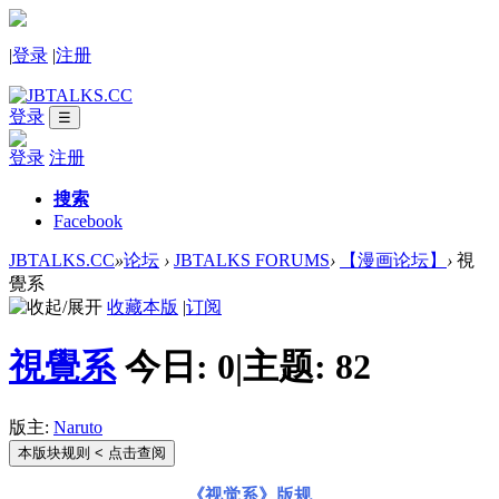
|
登录
|
注册
登录
☰
登录
注册
搜索
Facebook
JBTALKS.CC
»
论坛
›
JBTALKS FORUMS
›
【漫画论坛】
›
視
覺系
收藏本版
|
订阅
視覺系
今日:
0
|
主题:
82
版主:
Naruto
本版块规则
< 点击查阅
《视觉系》版规