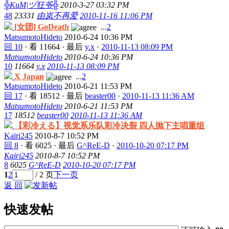
╬KuM|ヅ狂爷╬
2010-3-27 03:32 PM
48
23331
由岚不再爱
2010-11-16 11:06 PM
[女团] GoDeath
...
2
MatsumotoHideto
2010-6-24 10:36 PM
回 10
·
看 11664
·
最后
y.x
·
2010-11-13 08:09 PM
MatsumotoHideto
2010-6-24 10:36 PM
10
11664
y.x
2010-11-13 08:09 PM
X Japan
...
2
MatsumotoHideto
2010-6-21 11:53 PM
回 17
·
看 18512
·
最后
beaster00
·
2010-11-13 11:36 AM
MatsumotoHideto
2010-6-21 11:53 PM
17
18512
beaster00
2010-11-13 11:36 AM
【彩冷える】视觉系乐队彩冷决裂 四人抛下主唱重组
Kairi245
2010-8-7 10:52 PM
回 8
·
看 6025
·
最后
G^ReE-D
·
2010-10-20 07:17 PM
Kairi245
2010-8-7 10:52 PM
8
6025
G^ReE-D
2010-10-20 07:17 PM
1
2
/ 2 页
下一页
返 回
快速发帖