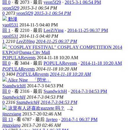
回 0
·
看 2073
·
最后
yeon5f29
·
2015-3-1 06:54 PM
yeon5f29
2015-3-1 06:54 PM
0
2073
yeon5f29
2015-3-1 06:54 PM
動漫
yao0531
2014-11-5 04:40 PM
回 1
·
看 2210
·
最后
LeeZiYing
·
2014-11-25 06:37 PM
yao0531
2014-11-5 04:40 PM
1
2210
LeeZiYing
2014-11-25 06:37 PM
"COSPLAY FESTIVAL" COSPLAY COMPETITION 2014
EXPO@Danga City Mall
POPULARevents
2014-11-18 10:20 AM
回 0
·
看 3404
·
最后
POPULARevents
·
2014-11-18 10:20 AM
POPULARevents
2014-11-18 10:20 AM
0
3404
POPULARevents
2014-11-18 10:20 AM
Alice Nine 「閃光」
SsandwichH
2014-7-3 04:53 PM
回 0
·
看 2316
·
最后
SsandwichH
·
2014-7-3 04:53 PM
SsandwichH
2014-7-3 04:53 PM
0
2316
SsandwichH
2014-7-3 04:53 PM
这里有人还喜欢gazzete 吗？
...
2
jinzzxiang
2013-7-20 02:46 AM
回 13
·
看 6787
·
最后
Jayteo
·
2014-7-1 06:37 PM
jinzzxiang
2013-7-20 02:46 AM