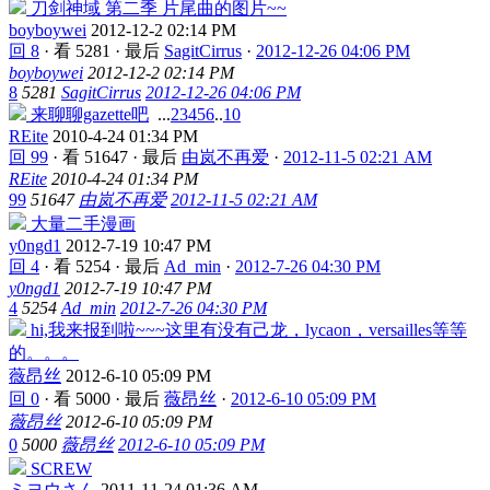
刀剑神域 第二季 片尾曲的图片~~
boyboywei
2012-12-2 02:14 PM
回 8
·
看 5281
·
最后
SagitCirrus
·
2012-12-26 04:06 PM
boyboywei
2012-12-2 02:14 PM
8
5281
SagitCirrus
2012-12-26 04:06 PM
来聊聊gazette吧
...
2
3
4
5
6
..
10
REite
2010-4-24 01:34 PM
回 99
·
看 51647
·
最后
由岚不再爱
·
2012-11-5 02:21 AM
REite
2010-4-24 01:34 PM
99
51647
由岚不再爱
2012-11-5 02:21 AM
大量二手漫画
y0ngd1
2012-7-19 10:47 PM
回 4
·
看 5254
·
最后
Ad_min
·
2012-7-26 04:30 PM
y0ngd1
2012-7-19 10:47 PM
4
5254
Ad_min
2012-7-26 04:30 PM
hi,我来报到啦~~~这里有没有己龙，lycaon，versailles等等
的。。。
薇昂丝
2012-6-10 05:09 PM
回 0
·
看 5000
·
最后
薇昂丝
·
2012-6-10 05:09 PM
薇昂丝
2012-6-10 05:09 PM
0
5000
薇昂丝
2012-6-10 05:09 PM
SCREW
ミヨウさん
2011-11-24 01:36 AM