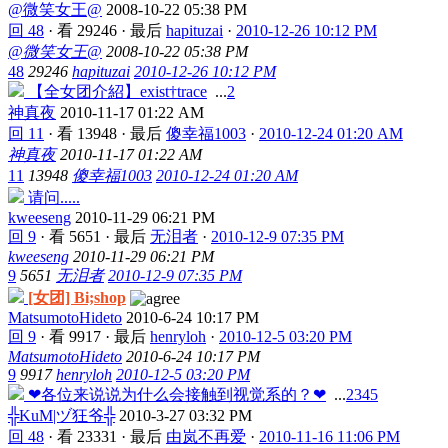
@微笑女王@
2008-10-22 05:38 PM
回 48
·
看 29246
·
最后
hapituzai
·
2010-12-26 10:12 PM
@微笑女王@
2008-10-22 05:38 PM
48
29246
hapituzai
2010-12-26 10:12 PM
【全女团介紹】exist†trace
...
2
神真夜
2010-11-17 01:22 AM
回 11
·
看 13948
·
最后
傻幸福1003
·
2010-12-24 01:20 AM
神真夜
2010-11-17 01:22 AM
11
13948
傻幸福1003
2010-12-24 01:20 AM
请问.....
kweeseng
2010-11-29 06:21 PM
回 9
·
看 5651
·
最后
无泪者
·
2010-12-9 07:35 PM
kweeseng
2010-11-29 06:21 PM
9
5651
无泪者
2010-12-9 07:35 PM
[女团] Bi;shop
MatsumotoHideto
2010-6-24 10:17 PM
回 9
·
看 9917
·
最后
henryloh
·
2010-12-5 03:20 PM
MatsumotoHideto
2010-6-24 10:17 PM
9
9917
henryloh
2010-12-5 03:20 PM
❤各位来说说为什么会接触到视觉系的？❤
...
2
3
4
5
╬KuM|ヅ狂爷╬
2010-3-27 03:32 PM
回 48
·
看 23331
·
最后
由岚不再爱
·
2010-11-16 11:06 PM