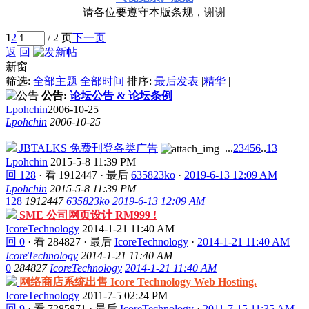
请各位要遵守本版条规，谢谢
1
2
/ 2 页
下一页
返 回
新窗
筛选:
全部主题
全部时间
排序:
最后发表
|
精华
|
公告:
论坛公告 & 论坛条例
Lpohchin
2006-10-25
Lpohchin
2006-10-25
JBTALKS 免费刊登各类广告
...
2
3
4
5
6
..
13
Lpohchin
2015-5-8 11:39 PM
回 128
·
看 1912447
·
最后
635823ko
·
2019-6-13 12:09 AM
Lpohchin
2015-5-8 11:39 PM
128
1912447
635823ko
2019-6-13 12:09 AM
SME 公司网页设计 RM999 !
IcoreTechnology
2014-1-21 11:40 AM
回 0
·
看 284827
·
最后
IcoreTechnology
·
2014-1-21 11:40 AM
IcoreTechnology
2014-1-21 11:40 AM
0
284827
IcoreTechnology
2014-1-21 11:40 AM
网络商店系统出售 Icore Technology Web Hosting.
IcoreTechnology
2011-7-5 02:24 PM
回 9
·
看 7285871
·
最后
IcoreTechnology
·
2011-7-15 11:35 AM