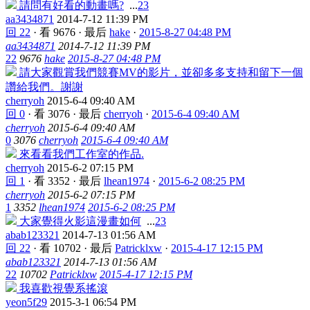
請問有好看的動畫嗎?
...
2
3
aa3434871
2014-7-12 11:39 PM
回 22
·
看 9676
·
最后
hake
·
2015-8-27 04:48 PM
aa3434871
2014-7-12 11:39 PM
22
9676
hake
2015-8-27 04:48 PM
請大家觀賞我們競賽MV的影片，並卻多多支持和留下一個
讚給我們。謝謝
cherryoh
2015-6-4 09:40 AM
回 0
·
看 3076
·
最后
cherryoh
·
2015-6-4 09:40 AM
cherryoh
2015-6-4 09:40 AM
0
3076
cherryoh
2015-6-4 09:40 AM
來看看我們工作室的作品.
cherryoh
2015-6-2 07:15 PM
回 1
·
看 3352
·
最后
lhean1974
·
2015-6-2 08:25 PM
cherryoh
2015-6-2 07:15 PM
1
3352
lhean1974
2015-6-2 08:25 PM
大家覺得火影這漫畫如何
...
2
3
abab123321
2014-7-13 01:56 AM
回 22
·
看 10702
·
最后
Patricklxw
·
2015-4-17 12:15 PM
abab123321
2014-7-13 01:56 AM
22
10702
Patricklxw
2015-4-17 12:15 PM
我喜歡視覺系搖滾
yeon5f29
2015-3-1 06:54 PM