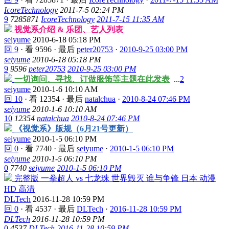
IcoreTechnology
2011-7-5 02:24 PM
9
7285871
IcoreTechnology
2011-7-15 11:35 AM
视觉系介绍 & 乐团、艺人列表
seiyume
2010-6-18 05:18 PM
回 9
·
看 9596
·
最后
peter20753
·
2010-9-25 03:00 PM
seiyume
2010-6-18 05:18 PM
9
9596
peter20753
2010-9-25 03:00 PM
一切询问、寻找、订做服饰等主题在此发表
...
2
seiyume
2010-1-6 10:10 AM
回 10
·
看 12354
·
最后
natalchua
·
2010-8-24 07:46 PM
seiyume
2010-1-6 10:10 AM
10
12354
natalchua
2010-8-24 07:46 PM
《视觉系》版规（6月21号更新）
seiyume
2010-1-5 06:10 PM
回 0
·
看 7740
·
最后
seiyume
·
2010-1-5 06:10 PM
seiyume
2010-1-5 06:10 PM
0
7740
seiyume
2010-1-5 06:10 PM
完整版 一拳超人 vs 七龙珠 世界毁灭 谁与争锋 日本 动漫
HD 高清
DLTech
2016-11-28 10:59 PM
回 0
·
看 4537
·
最后
DLTech
·
2016-11-28 10:59 PM
DLTech
2016-11-28 10:59 PM
0
4537
DLTech
2016-11-28 10:59 PM