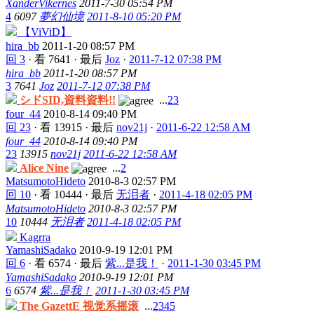
XanderVikernes
2011-7-30 05:54 PM
4
6097
夢幻仙境
2011-8-10 05:20 PM
【ViViD】
hira_bb
2011-1-20 08:57 PM
回 3
·
看 7641
·
最后
Joz
·
2011-7-12 07:38 PM
hira_bb
2011-1-20 08:57 PM
3
7641
Joz
2011-7-12 07:38 PM
シドSID,資料資料!!
...
2
3
four_44
2010-8-14 09:40 PM
回 23
·
看 13915
·
最后
nov21j
·
2011-6-22 12:58 AM
four_44
2010-8-14 09:40 PM
23
13915
nov21j
2011-6-22 12:58 AM
Alice Nine
...
2
MatsumotoHideto
2010-8-3 02:57 PM
回 10
·
看 10444
·
最后
无泪者
·
2011-4-18 02:05 PM
MatsumotoHideto
2010-8-3 02:57 PM
10
10444
无泪者
2011-4-18 02:05 PM
Kagrra
YamashiSadako
2010-9-19 12:01 PM
回 6
·
看 6574
·
最后
紫...是我！
·
2011-1-30 03:45 PM
YamashiSadako
2010-9-19 12:01 PM
6
6574
紫...是我！
2011-1-30 03:45 PM
The GazettE 视觉系摇滚
...
2
3
4
5