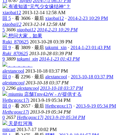
13
6787
Jayteo
2014-7-1 06:37 PM
有谁知道“元气少女缘结神”？
xiaobai12
2013-12-14 12:58 AM
回 5
·
看 3606
·
最后
xiaobai12
·
2014-2-23 10:29 PM
xiaobai12
2013-12-14 12:58 AM
5
3606
xiaobai12
2014-2-23 10:29 PM
想问大家，如果
Ruki_870625
2013-10-28 03:39 PM
回 9
·
看 3809
·
最后
takumi_xin
·
2014-1-23 01:43 PM
Ruki_870625
2013-10-28 03:39 PM
9
3809
takumi_xin
2014-1-23 01:43 PM
。。。。。
alextancool
2013-10-18 03:37 PM
回 0
·
看 2296
·
最后
alextancool
·
2013-10-18 03:37 PM
alextancool
2013-10-18 03:37 PM
0
2296
alextancool
2013-10-18 03:37 PM
miumiu 店舗Tmv42rW - が提供する
Hethcgoxc17i
2013-9-19 05:34 PM
回 0
·
看 2657
·
最后
Hethcgoxc17i
·
2013-9-19 05:34 PM
Hethcgoxc17i
2013-9-19 05:34 PM
0
2657
Hethcgoxc17i
2013-9-19 05:34 PM
天是红河海
miicart
2013-7-17 10:02 PM