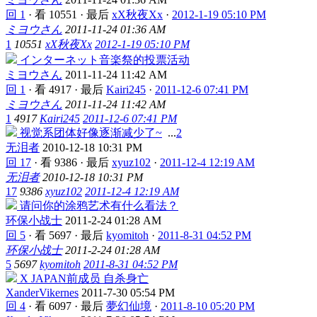
回 1
·
看 10551
·
最后
xX秋夜Xx
·
2012-1-19 05:10 PM
ミヨウさん
2011-11-24 01:36 AM
1
10551
xX秋夜Xx
2012-1-19 05:10 PM
インターネット音楽祭的投票活动
ミヨウさん
2011-11-24 11:42 AM
回 1
·
看 4917
·
最后
Kairi245
·
2011-12-6 07:41 PM
ミヨウさん
2011-11-24 11:42 AM
1
4917
Kairi245
2011-12-6 07:41 PM
视觉系团体好像逐渐减少了~
...
2
无泪者
2010-12-18 10:31 PM
回 17
·
看 9386
·
最后
xyuz102
·
2011-12-4 12:19 AM
无泪者
2010-12-18 10:31 PM
17
9386
xyuz102
2011-12-4 12:19 AM
请问你的涂鸦艺术有什么看法？
环保小战士
2011-2-24 01:28 AM
回 5
·
看 5697
·
最后
kyomitoh
·
2011-8-31 04:52 PM
环保小战士
2011-2-24 01:28 AM
5
5697
kyomitoh
2011-8-31 04:52 PM
X JAPAN前成员 自杀身亡
XanderVikernes
2011-7-30 05:54 PM
回 4
·
看 6097
·
最后
夢幻仙境
·
2011-8-10 05:20 PM