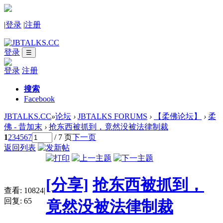
|
登录
|
注册
登录
☰
登录
注册
搜索
Facebook
JBTALKS.CC
»
论坛
›
JBTALKS FORUMS
›
【柔佛论坛】
›
柔
佛 - 昔加末
›
抢东西被抓到，竟然没被法律制裁
1
2
3
4
5
6
7
/ 7 页
下一页
返回列表
[分享]
抢东西被抓到，
查看:
10824
|
回复:
65
竟然没被法律制裁