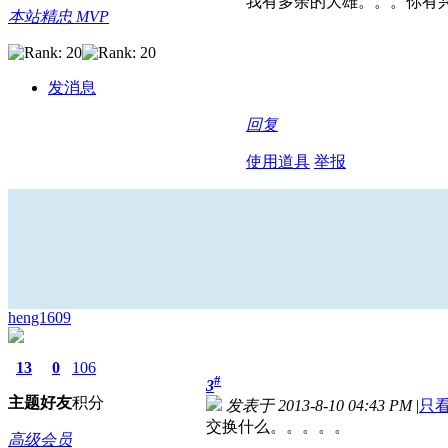
我有多余的大雄。。。你有
本站精忠 MVP
发消息
回复
使用道具
举报
heng1609
13
0
106
#
3
主题
好友
积分
发表于 2013-8-10 04:43 PM
|
只
交换什么。。。。。
高级会员