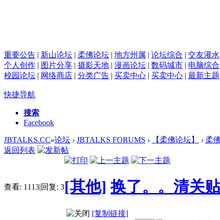
重要公告
|
新山论坛
|
柔佛论坛
|
地方州属
|
论坛综合
|
交友灌水
个人创作
|
图片分享
|
摄影天地
|
漫画论坛
|
数码城市
|
电脑综合
校园论坛
|
网络商店
|
分类广告
|
买卖中心
|
买卖中心
|
最新主题
快捷导航
搜索
Facebook
JBTALKS.CC
»
论坛
›
JBTALKS FORUMS
›
【柔佛论坛】
›
柔佛
返回列表
[其他]
换了。。清关
查看:
1113
|
回复:
3
[复制链接]