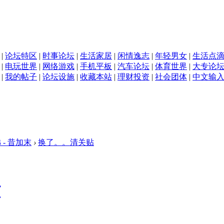
|
论坛特区
|
时事论坛
|
生活家居
|
闲情逸志
|
年轻男女
|
生活点
|
电玩世界
|
网络游戏
|
手机平板
|
汽车论坛
|
体育世界
|
大专论
|
我的帖子
|
论坛设施
|
收藏本站
|
理财投资
|
社会团体
|
中文输
 - 昔加末
›
换了。。清关贴
贴