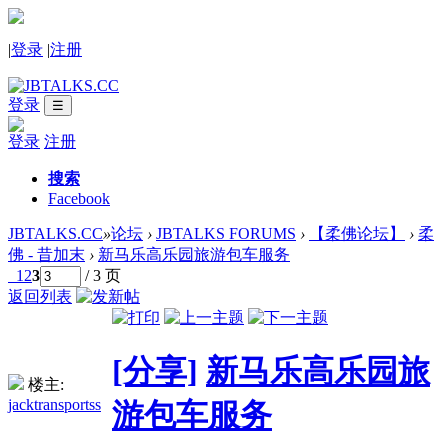
|
登录
|
注册
登录
☰
登录
注册
搜索
Facebook
JBTALKS.CC
»
论坛
›
JBTALKS FORUMS
›
【柔佛论坛】
›
柔
佛 - 昔加末
›
新马乐高乐园旅游包车服务
1
2
3
/ 3 页
返回列表
[分享]
新马乐高乐园旅
楼主:
jacktransportss
游包车服务